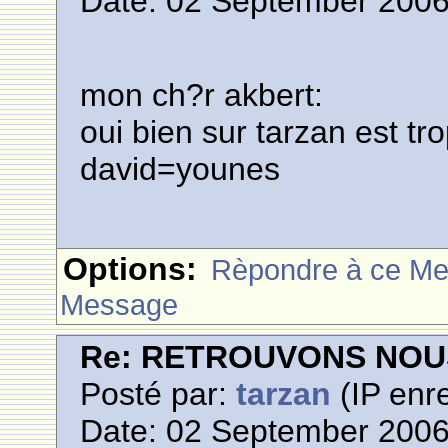
Date: 02 September 2006
mon ch?r akbert:
oui bien sur tarzan est tr
david=younes
Options:
Rèpondre à ce M
Message
Re: RETROUVONS NOU
Posté par:
tarzan
(IP enre
Date: 02 September 2006