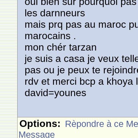
oui bien sur pourquoi pa
les darnneurs
mais prq pas au maroc p
marocains .
mon chér tarzan
je suis a casa je veux tel
pas ou je peux te rejoindr
rdv et merci bcp a khoya 
david=younes
Options:
Rèpondre à ce M
Message