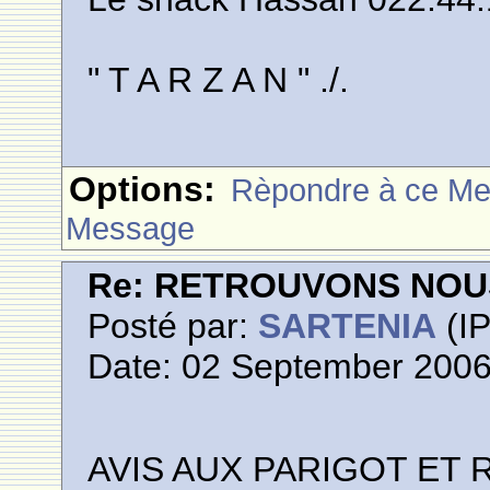
" T A R Z A N " ./.
Options:
Rèpondre à ce M
Message
Re: RETROUVONS NOU
Posté par:
SARTENIA
(IP
Date: 02 September 2006
AVIS AUX PARIGOT ET 