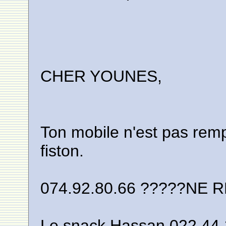
CHER YOUNES,
Ton mobile n'est pas rempl
fiston.
074.92.80.66 ?????NE REP
Le snack Hassan 022.44.14