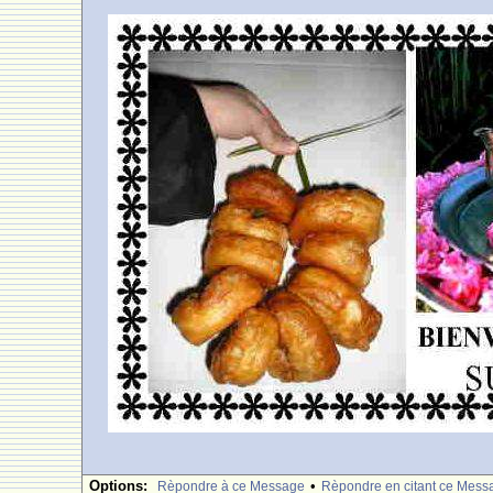
Options:
•
Rèpondre à ce Message
Rèpondre en citant ce Mess