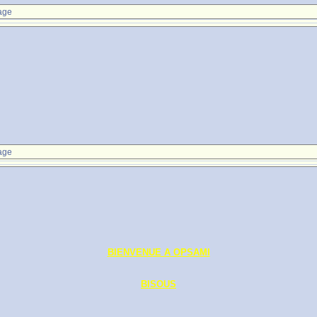
age
age
BIENVENUE A OPSAMI
BISOUS