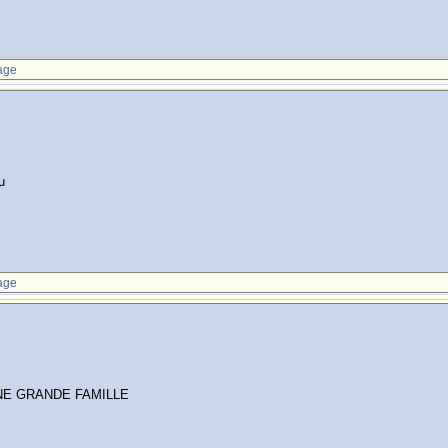
age
u
age
NE GRANDE FAMILLE