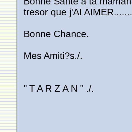
Bonne Sante a ta maman c
tresor que j'AI AIMER........
Bonne Chance.
Mes Amiti?s./.
" T A R Z A N " ./.