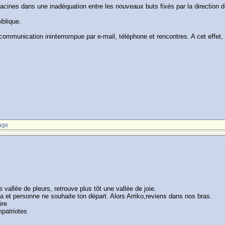
 racines dans une inadéquation entre les nouveaux buts fixés par la direction
iblique.
communication ininterrompue par e-mail, téléphone et rencontres. A cet effet,
age
ne vallée de pleurs, retrouve plus tôt une vallée de joie.
lia et personne ne souhaite ton départ. Alors Arriko,reviens dans nos bras.
ire
mpatriotes