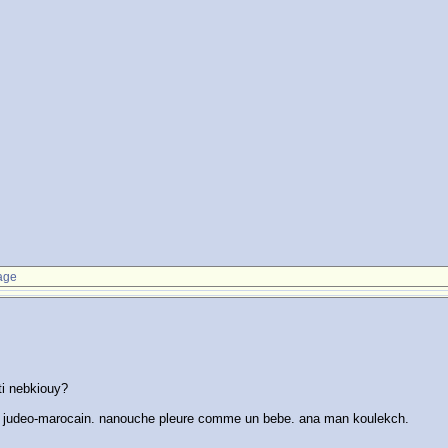
age
ti nebkiouy?
au judeo-marocain. nanouche pleure comme un bebe. ana man koulekch.