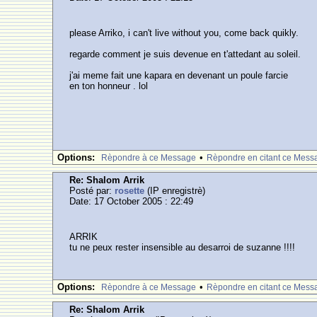
please Arriko, i can't live without you, come back quikly.
regarde comment je suis devenue en t'attedant au soleil.
j'ai meme fait une kapara en devenant un poule farcie
en ton honneur . lol
Options:
•
Rèpondre à ce Message
Rèpondre en citant ce Mess
Re: Shalom Arrik
Posté par:
rosette
(IP enregistrè)
Date: 17 October 2005 : 22:49
ARRIK
tu ne peux rester insensible au desarroi de suzanne !!!!
Options:
•
Rèpondre à ce Message
Rèpondre en citant ce Mess
Re: Shalom Arrik