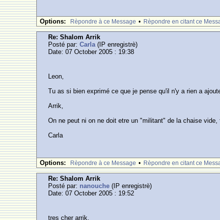
Options:
•
Rèpondre à ce Message
Rèpondre en citant ce Mess
Re: Shalom Arrik
Posté par:
Carla
(IP enregistrè)
Date: 07 October 2005 : 19:38
Leon,
Tu as si bien exprimé ce que je pense qu'il n'y a rien a ajoute
Arrik,
On ne peut ni on ne doit etre un "militant" de la chaise vide, 
Carla
Options:
•
Rèpondre à ce Message
Rèpondre en citant ce Mess
Re: Shalom Arrik
Posté par:
nanouche
(IP enregistrè)
Date: 07 October 2005 : 19:52
tres cher arrik,