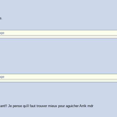
e.
age
age
ant!! Je pense qu'il faut trouver mieux pour aguicher Arrik mdr