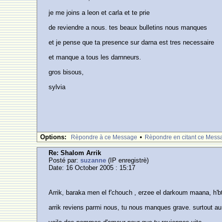
je me joins a leon et carla et te prie
de reviendre a nous. tes beaux bulletins nous manques
et je pense que ta presence sur darna est tres necessaire
et manque a tous les darnneurs.
gros bisous,
sylvia
Options:
•
Rèpondre à ce Message
Rèpondre en citant ce Mess
Re: Shalom Arrik
Posté par:
suzanne
(IP enregistrè)
Date: 16 October 2005 : 15:17
Arrik, baraka men el f'chouch , erzee el darkoum maana, h'b
arrik reviens parmi nous, tu nous manques grave. surtout 