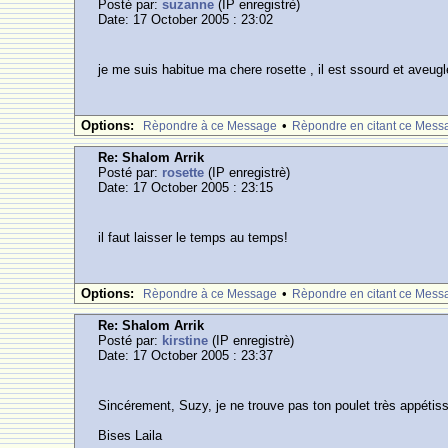
Posté par:
suzanne
(IP enregistrè)
Date: 17 October 2005 : 23:02
je me suis habitue ma chere rosette , il est ssourd et aveugl
Options:
•
Rèpondre à ce Message
Rèpondre en citant ce Mess
Re: Shalom Arrik
Posté par:
rosette
(IP enregistrè)
Date: 17 October 2005 : 23:15
il faut laisser le temps au temps!
Options:
•
Rèpondre à ce Message
Rèpondre en citant ce Mess
Re: Shalom Arrik
Posté par:
kirstine
(IP enregistrè)
Date: 17 October 2005 : 23:37
Sincérement, Suzy, je ne trouve pas ton poulet très appétiss
Bises Laila