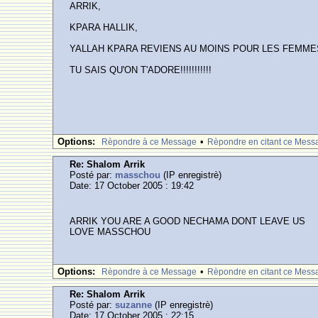
ARRIK,
KPARA HALLIK,
YALLAH KPARA REVIENS AU MOINS POUR LES FEMME
TU SAIS QU'ON T'ADORE!!!!!!!!!!!
Options:
•
Rèpondre à ce Message
Rèpondre en citant ce Mess
Re: Shalom Arrik
Posté par:
masschou
(IP enregistrè)
Date: 17 October 2005 : 19:42
ARRIK YOU ARE A GOOD NECHAMA DONT LEAVE US
LOVE MASSCHOU
Options:
•
Rèpondre à ce Message
Rèpondre en citant ce Mess
Re: Shalom Arrik
Posté par:
suzanne
(IP enregistrè)
Date: 17 October 2005 : 22:15