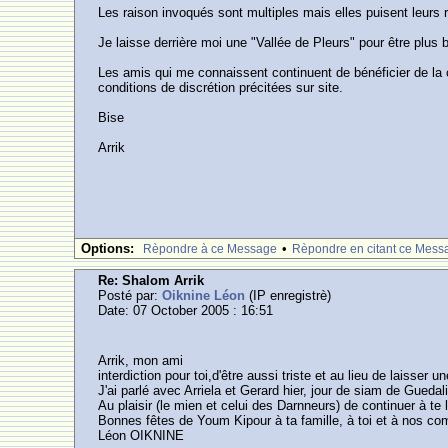
Les raison invoqués sont multiples mais elles puisent leurs
Je laisse derrière moi une "Vallée de Pleurs" pour être plus b
Les amis qui me connaissent continuent de bénéficier de la 
conditions de discrétion précitées sur site.
Bise
Arrik
Options:
•
Rèpondre à ce Message
Rèpondre en citant ce Mess
Re: Shalom Arrik
Posté par:
Oiknine Léon
(IP enregistrè)
Date: 07 October 2005 : 16:51
Arrik, mon ami
interdiction pour toi,d'être aussi triste et au lieu de laisser u
J'ai parlé avec Arriela et Gerard hier, jour de siam de Gueda
Au plaisir (le mien et celui des Darnneurs) de continuer à te l
Bonnes fêtes de Youm Kipour à ta famille, à toi et à nos co
Léon OIKNINE