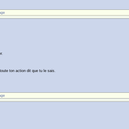
age
r.
toute ton action dit que tu le sais.
age