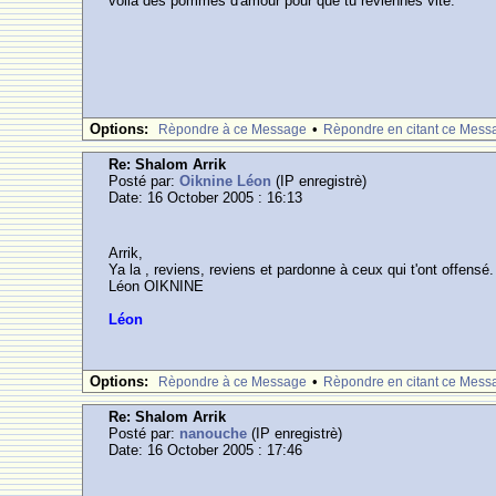
voila des pommes d'amour pour que tu reviennes vite.
Options:
•
Rèpondre à ce Message
Rèpondre en citant ce Mess
Re: Shalom Arrik
Posté par:
Oiknine Léon
(IP enregistrè)
Date: 16 October 2005 : 16:13
Arrik,
Ya la , reviens, reviens et pardonne à ceux qui t'ont offensé.
Léon OIKNINE
Léon
Options:
•
Rèpondre à ce Message
Rèpondre en citant ce Mess
Re: Shalom Arrik
Posté par:
nanouche
(IP enregistrè)
Date: 16 October 2005 : 17:46