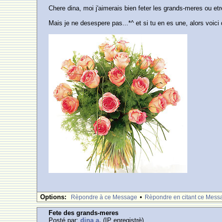
Chere dina, moi j'aimerais bien feter les grands-meres ou etre 
Mais je ne desespere pas...*^ et si tu en es une, alors voici 
Options:
•
Rèpondre à ce Message
Rèpondre en citant ce Mess
Fete des grands-meres
Posté par:
dina a.
(IP enregistrè)