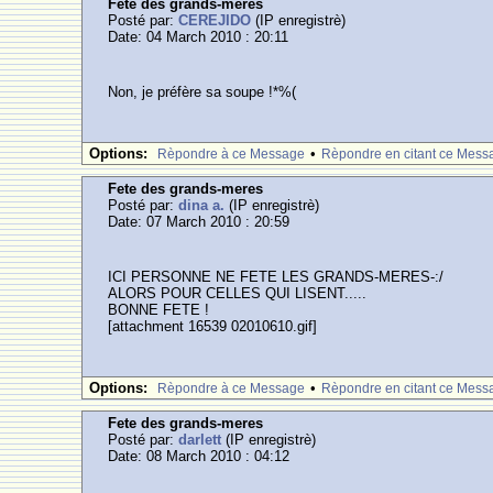
Fete des grands-meres
Posté par:
CEREJIDO
(IP enregistrè)
Date: 04 March 2010 : 20:11
Non, je préfère sa soupe !*%(
Options:
•
Rèpondre à ce Message
Rèpondre en citant ce Mess
Fete des grands-meres
Posté par:
dina a.
(IP enregistrè)
Date: 07 March 2010 : 20:59
ICI PERSONNE NE FETE LES GRANDS-MERES-:/
ALORS POUR CELLES QUI LISENT.....
BONNE FETE !
[attachment 16539 02010610.gif]
Options:
•
Rèpondre à ce Message
Rèpondre en citant ce Mess
Fete des grands-meres
Posté par:
darlett
(IP enregistrè)
Date: 08 March 2010 : 04:12