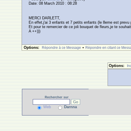
Date: 08 March 2010 : 08:28
MERCI DARLETT,
En effet,j'ai 3 enfants et 7 petits enfants (le 8eme est prev
Et pour te remercier de ce joli bouquet de fleurs,je te souhai
A ++)))
Options:
•
Rèpondre à ce Message
Rèpondre en citant ce Mess
Options:
In
Rechercher
sur
Web
Darnna