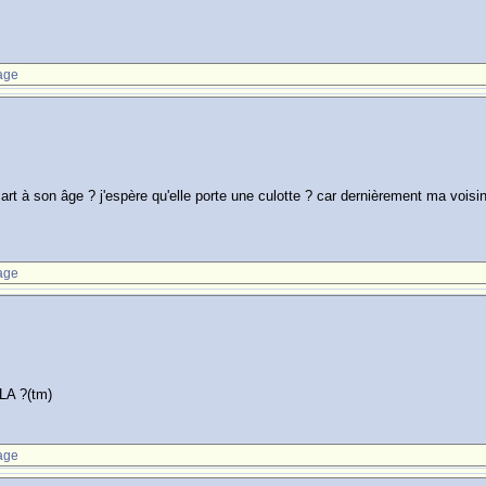
age
art à son âge ? j'espère qu'elle porte une culotte ? car dernièrement ma voisine
age
LA ?(tm)
age