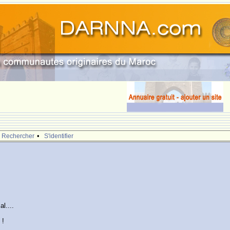
•
Rechercher
S'identifier
l....
 !