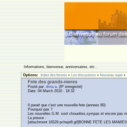
Informations, bienvenue, anniversaires, etc...
Options:
•
•
•
Index des forums
Les discussions
Nouveau sujet
Fete des grands-meres
Posté par:
dina a.
(IP enregistrè)
Date: 04 March 2010 : 18:32
Il parait que c'est une nouvelle-fete (annees 80)
Pourquoi pas ?
Les nouvelles G.M. sont chouettes,sympas et encore pas ma
La preuve :
[attachment 16529 pchept8.gif]BONNE FETE LES MAMIES