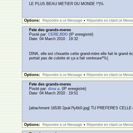
LE PLUS BEAU METIER DU MONDE !*)%
Options:
•
Rèpondre à ce Message
Rèpondre en citant ce Mess
Fete des grands-meres
Posté par:
CEREJIDO
(IP enregistrè)
Date: 04 March 2010 : 19:32
DINA, elle est chouette cette grand-mère elle fait le grand éc
portait pas de culotte et ça a fait ventouse*%(
Options:
•
Rèpondre à ce Message
Rèpondre en citant ce Mess
Fete des grands-meres
Posté par:
dina a.
(IP enregistrè)
Date: 04 March 2010 : 19:51
[attachment 16530 2puk7fy6ti0.jpg] TU PREFERES CELLE-
Options:
•
Rèpondre à ce Message
Rèpondre en citant ce Mess