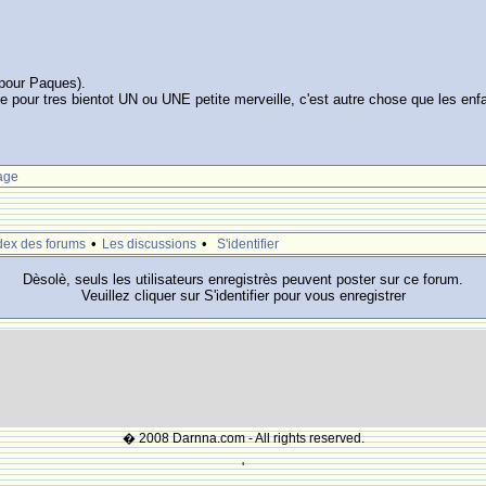
u pour Paques).
te pour tres bientot UN ou UNE petite merveille, c'est autre chose que les enfan
age
•
•
dex des forums
Les discussions
S'identifier
Dèsolè, seuls les utilisateurs enregistrès peuvent poster sur ce forum.
Veuillez cliquer sur S'identifier pour vous enregistrer
� 2008 Darnna.com - All rights reserved.
'