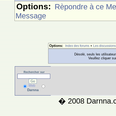
Options:
Rèpondre à ce M
Message
Options:
•
Index des forums
Les discussions
Dèsolè, seuls les utilisateu
Veuillez cliquer su
Rechercher
sur
Web
Darnna
� 2008 Darnna.co