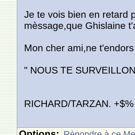
Je te vois bien en retard 
mèssage,que Ghislaine t'a
Mon cher ami,ne t'endors 
" NOUS TE SURVEILLONS 
RICHARD/TARZAN. +$%
Options:
Rèpondre à ce M