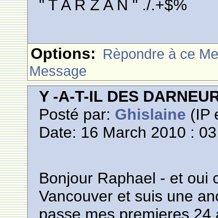
" T A R Z A N " ./.+$%
Options:
Rèpondre à ce M
Message
Y -A-T-IL DES DARNE
Posté par:
Ghislaine
(IP 
Date: 16 March 2010 : 03
Bonjour Raphael - et oui 
Vancouver et suis une an
passe mes premieres 24 