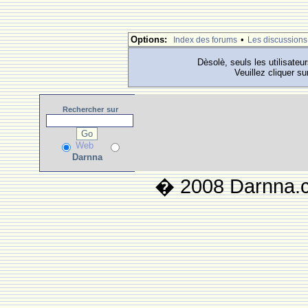
Options:
•
Index des forums
Les discussions
Dèsolè, seuls les utilisateu
Veuillez cliquer su
Rechercher
sur
Web
Darnna
� 2008 Darnna.co