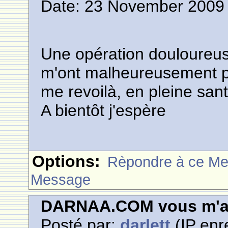
Date: 23 November 2009 
Une opération douloureu
m'ont malheureusement p
me revoilà, en pleine sant
A bientôt j'espère
Options:
Rèpondre à ce M
Message
DARNAA.COM vous m'a
Posté par:
darlett
(IP enr