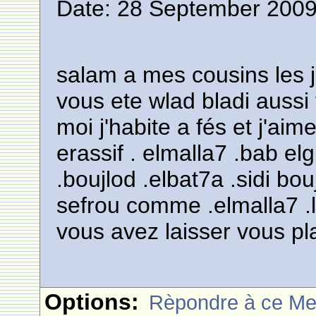
Date: 28 September 2009
salam a mes cousins les j
vous ete wlad bladi aussi 
moi j'habite a fés et j'ai
erassif . elmalla7 .bab el
.boujlod .elbat7a .sidi bo
sefrou comme .elmalla7 .l
vous avez laisser vous 
Options:
Rèpondre à ce M