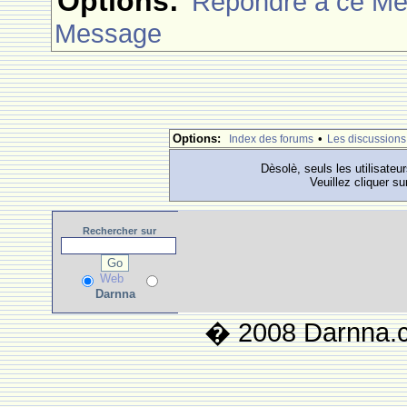
Options:
Rèpondre à ce M
Message
Options:
•
Index des forums
Les discussions
Dèsolè, seuls les utilisateu
Veuillez cliquer su
Rechercher
sur
Web
Darnna
� 2008 Darnna.co