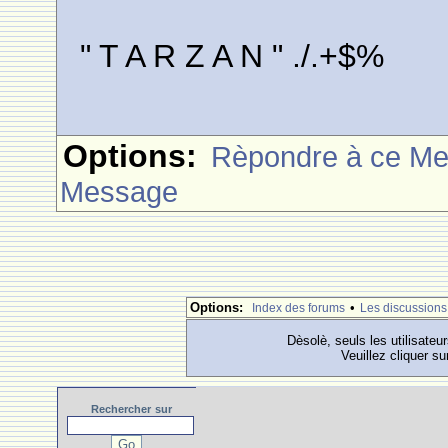
" T A R Z A N " ./.+$%
Options:
Rèpondre à ce M
Message
Options:
•
Index des forums
Les discussions
Dèsolè, seuls les utilisateu
Veuillez cliquer su
Rechercher
sur