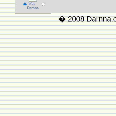
Web
Darnna
� 2008 Darnna.co