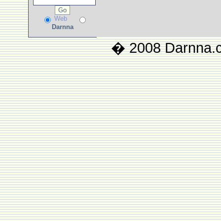
Web
Darnna
� 2008 Darnna.co