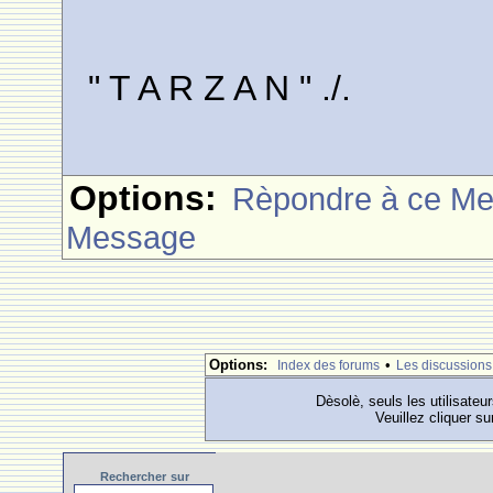
" T A R Z A N " ./.
Options:
Rèpondre à ce M
Message
Options:
•
Index des forums
Les discussions
Dèsolè, seuls les utilisateu
Veuillez cliquer su
Rechercher
sur