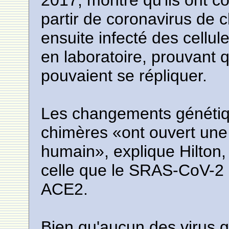
2017, montre qu'ils ont c
partir de coronavirus de c
ensuite infecté des cell
en laboratoire, prouvant qu
pouvaient se répliquer.
Les changements génétiqu
chimères «ont ouvert une 
humain», explique Hilton,
celle que le SRAS-CoV-2 ut
ACE2.
Bien qu'aucun des virus 