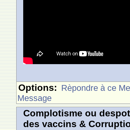
Options:
Rèpondre à ce M
Message
Complotisme ou despotis
des vaccins & Corrupti