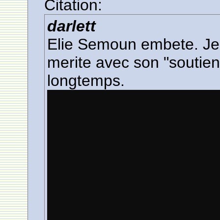
Citation:
darlett
Elie Semoun embete. Je n
merite avec son "soutie
longtemps.