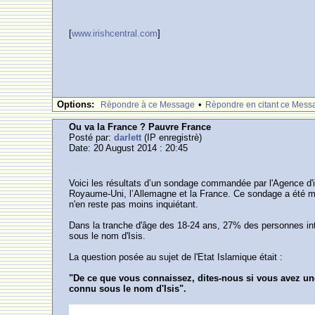
[
www.irishcentral.com
]
Options:
•
Rèpondre à ce Message
Rèpondre en citant ce Mess
Ou va la France ? Pauvre France
Posté par:
darlett
(IP enregistrè)
Date: 20 August 2014 : 20:45
Voici les résultats d’un sondage commandée par l'Agence d'i
Royaume-Uni, l’Allemagne et la France. Ce sondage a été men
n'en reste pas moins inquiétant.
Dans la tranche d'âge des 18-24 ans, 27% des personnes inte
sous le nom d'Isis.
La question posée au sujet de l'Etat Islamique était :
"De ce que vous connaissez, dites-nous si vous avez une 
connu sous le nom d'Isis".