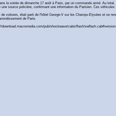
ans la soirée de dimanche 17 août à Paris, par un commando armé. Au total, l
une source policière, confirmant une information du Parisien. Ces véhicules a
 voitures, était parti de l'hôtel George-V sur les Champs-Elysées et se rendai
 arrondissement de Paris.
/download.macromedia.com/pub/shockwave/cabs/flash/swflash.cab#version