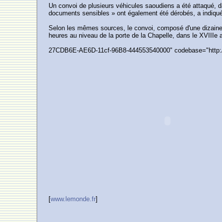
Un convoi de plusieurs véhicules saoudiens a été attaqué, d
documents sensibles » ont également été dérobés, a indiqué 
Selon les mêmes sources, le convoi, composé d'une dizaine de
heures au niveau de la porte de la Chapelle, dans le XVIIIe
27CDB6E-AE6D-11cf-96B8-444553540000" codebase="http:/
[
www.lemonde.fr
]