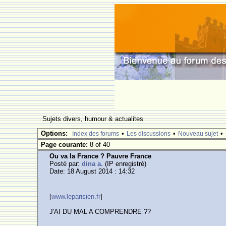
Sujets divers, humour & actualites
Options:
•
•
•
Index des forums
Les discussions
Nouveau sujet
Page courante:
8 of 40
Ou va la France ? Pauvre France
Posté par:
dina a.
(IP enregistrè)
Date: 18 August 2014 : 14:32
[
www.leparisien.fr
]
J'AI DU MAL A COMPRENDRE ??