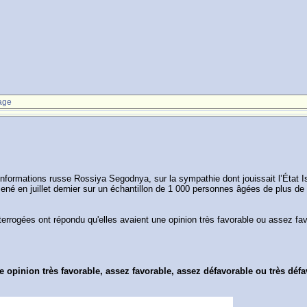
age
nformations russe Rossiya Segodnya, sur la sympathie dont jouissait l’État I
é en juillet dernier sur un échantillon de 1 000 personnes âgées de plus de 1
rrogées ont répondu qu'elles avaient une opinion très favorable ou assez favo
opinion très favorable, assez favorable, assez défavorable ou très défav