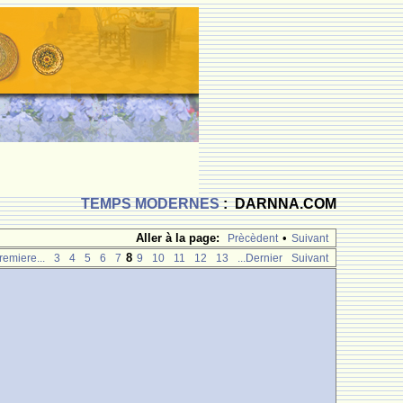
TEMPS MODERNES
: DARNNA.COM
Aller à la page:
•
Prècèdent
Suivant
8
remiere...
3
4
5
6
7
9
10
11
12
13
...Dernier
Suivant