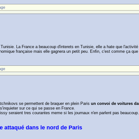
age
la Tunisie. La France a beaucoup d'interets en Tunisie, elle a hate que l'acti
conomique française mais elle gagnera un petit peu. Enfin, c'est comme ça que 
age
chnikovs se permettent de braquer en plein Paris
un convoi de voitures da
 s'inquieter sur ce qui se passe en France.
a Roissy seraient tres courantes meme si les journaux n'en parlent pas beaucoup
e attaqué dans le nord de Paris