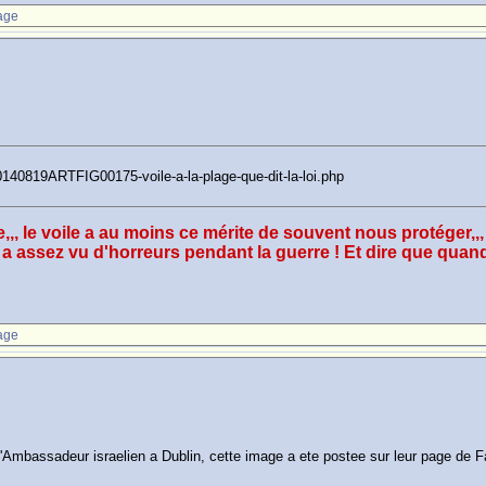
age
20140819ARTFIG00175-voile-a-la-plage-que-dit-la-loi.php
ge,,, le voile a au moins ce mérite de souvent nous protéger,
assez vu d'horreurs pendant la guerre ! Et dire que quand ça
age
l'Ambassadeur israelien a Dublin, cette image a ete postee sur leur page de 