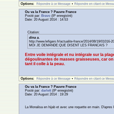
Options:
•
Rèpondre à ce Message
Rèpondre en citant ce Mess
Ou va la France ? Pauvre France
Posté par:
Bravo
(IP enregistrè)
Date: 20 August 2014 : 14:53
Citation:
dina a.
http://www.lefigaro.fr/actualite-france/2014/08/19/01016-
MOI JE DEMANDE:QUE DISENT LES FRANCAIS ?
Entre voile intégrale et nu intégrale sur la pla
dégoulinantes de masses graisseuses, car on a 
tant il colle à la peau.
Options:
•
Rèpondre à ce Message
Rèpondre en citant ce Mess
Ou va la France ? Pauvre France
Posté par:
darlett
(IP enregistrè)
Date: 20 August 2014 : 19:29
La Monalisa en hijab et avec une roquette en main. D'apres 