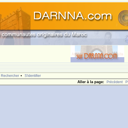
•
Rechercher
S'identifier
Aller à la page:
Prècèdent
P