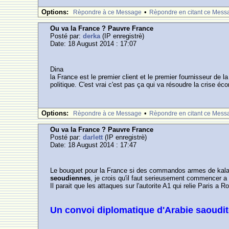
Options:
•
Rèpondre à ce Message
Rèpondre en citant ce Mess
Ou va la France ? Pauvre France
Posté par:
derka
(IP enregistrè)
Date: 18 August 2014 : 17:07
Dina
la France est le premier client et le premier fournisseur de 
politique. C'est vrai c'est pas ça qui va résoudre la crise é
Options:
•
Rèpondre à ce Message
Rèpondre en citant ce Mess
Ou va la France ? Pauvre France
Posté par:
darlett
(IP enregistrè)
Date: 18 August 2014 : 17:47
Le bouquet pour la France si des commandos armes de kalat
seoudiennes
, je crois qu'il faut serieusement commencer a
Il parait que les attaques sur l'autorite A1 qui relie Paris 
Un convoi diplomatique d'Arabie saoudit