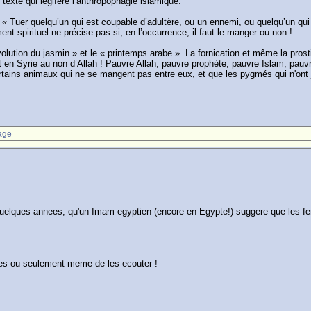
 texte qui légifère l’anthropophagie islamique.
 : « Tuer quelqu’un qui est coupable d’adultère, ou un ennemi, ou quelqu’un qui
ent spirituel ne précise pas si, en l’occurrence, il faut le manger ou non !
lution du jasmin » et le « printemps arabe ». La fornication et même la prostit
t en Syrie au non d’Allah ! Pauvre Allah, pauvre prophète, pauvre Islam, pau
certains animaux qui ne se mangent pas entre eux, et que les pygmés qui n'o
age
 y a quelques annees, qu'un Imam egyptien (encore en Egypte!) suggere que les fe
lires ou seulement meme de les ecouter !