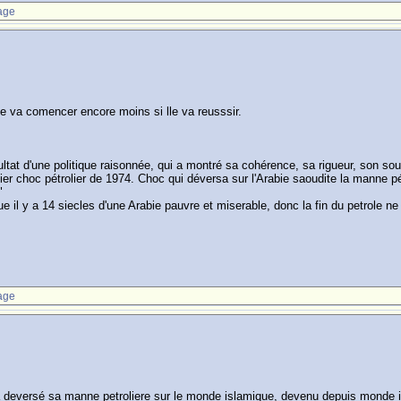
age
lle va comencer encore moins si lle va reusssir.
ésultat d'une politique raisonnée, qui a montré sa cohérence, sa rigueur, son sou
ier choc pétrolier de 1974. Choc qui déversa sur l'Arabie saoudite la manne pé
"
e il y a 14 siecles d'une Arabie pauvre et miserable, donc la fin du petrole ne s
age
a deversé sa manne petroliere sur le monde islamique, devenu depuis monde i