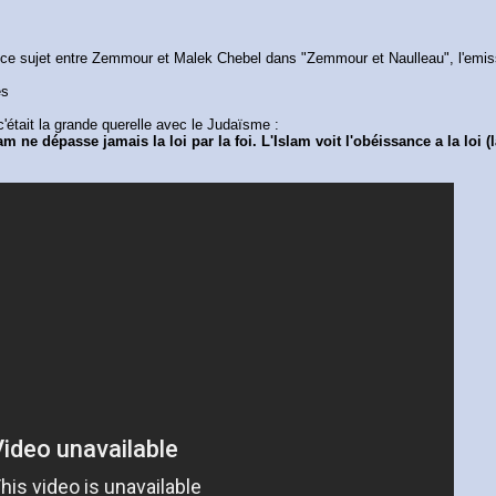
 ce sujet entre Zemmour et Malek Chebel dans "Zemmour et Naulleau", l'emis
es
c'était la grande querelle avec le Judaïsme :
lam ne dépasse jamais la loi par la foi. L'Islam voit l'obéissance a la loi