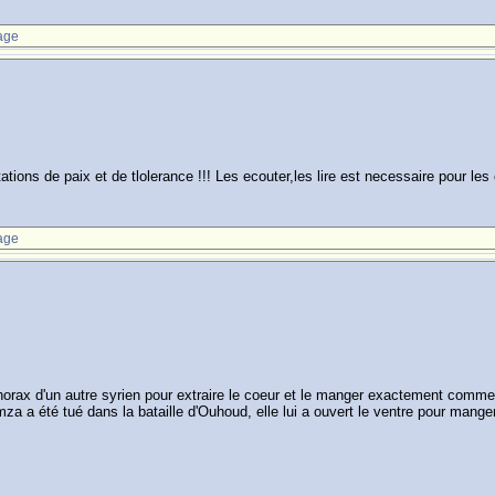
age
ations de paix et de tlolerance !!! Les ecouter,les lire est necessaire pour les
age
e thorax d'un autre syrien pour extraire le coeur et le manger exactement comm
mza a été tué dans la bataille d'Ouhoud, elle lui a ouvert le ventre pour mange