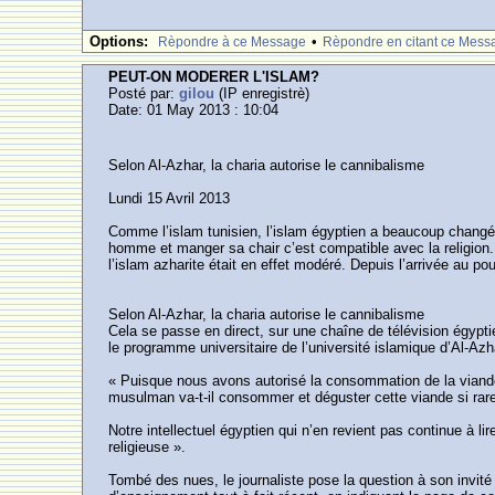
Options:
•
Rèpondre à ce Message
Rèpondre en citant ce Mess
PEUT-ON MODERER L'ISLAM?
Posté par:
gilou
(IP enregistrè)
Date: 01 May 2013 : 10:04
Selon Al-Azhar, la charia autorise le cannibalisme
Lundi 15 Avril 2013
Comme l’islam tunisien, l’islam égyptien a beaucoup changé 
homme et manger sa chair c’est compatible avec la religion.
l’islam azharite était en effet modéré. Depuis l’arrivée au
Selon Al-Azhar, la charia autorise le cannibalisme
Cela se passe en direct, sur une chaîne de télévision égyptie
le programme universitaire de l’université islamique d’Al-Azhar.
« Puisque nous avons autorisé la consommation de la viande h
musulman va-t-il consommer et déguster cette viande si rare
Notre intellectuel égyptien qui n’en revient pas continue à 
religieuse ».
Tombé des nues, le journaliste pose la question à son invité 