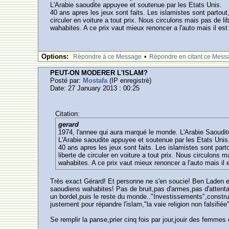
L'Arabie saoudite appuyee et soutenue par les Etats Unis.
40 ans apres les jeux sont faits. Les islamistes sont partout
circuler en voiture a tout prix. Nous circulons mais pas de li
wahabites. A ce prix vaut mieux renoncer a l'auto mais il est 
Options:
•
Rèpondre à ce Message
Rèpondre en citant ce Mess
PEUT-ON MODERER L'ISLAM?
Posté par:
Mostafa
(IP enregistrè)
Date: 27 January 2013 : 00:25
Citation:
gerard
1974, l'annee qui aura marqué le monde. L'Arabie Saoudi
L'Arabie saoudite appuyee et soutenue par les Etats Unis
40 ans apres les jeux sont faits. Les islamistes sont part
liberte de circuler en voiture a tout prix. Nous circulons m
wahabites. A ce prix vaut mieux renoncer a l'auto mais il es
Très exact Gérard! Et personne ne s'en soucie! Ben Laden et a
saoudiens wahabites! Pas de bruit,pas d'armes,pas d'attenta
un bordel,puis le reste du monde.."Investissements",construc
justement pour répandre l'islam,"la vaie religion non falsifiée
Se remplir la panse,prier cinq fois par jour,jouir des femmes 