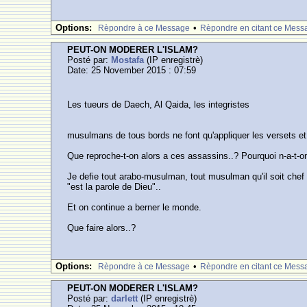
Options:
•
Rèpondre à ce Message
Rèpondre en citant ce Mess
PEUT-ON MODERER L'ISLAM?
Posté par:
Mostafa
(IP enregistrè)
Date: 25 November 2015 : 07:59
Les tueurs de Daech, Al Qaida, les integristes
musulmans de tous bords ne font qu'appliquer les versets e
Que reproche-t-on alors a ces assassins..? Pourquoi n-a-t-o
Je defie tout arabo-musulman, tout musulman qu'il soit chef d
"est la parole de Dieu"..
Et on continue a berner le monde.
Que faire alors..?
Options:
•
Rèpondre à ce Message
Rèpondre en citant ce Mess
PEUT-ON MODERER L'ISLAM?
Posté par:
darlett
(IP enregistrè)