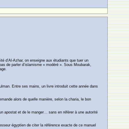
ité d’Al-Azhar, on enseigne aux étudiants que tuer un
t pas de parler d’islamisme « modéré ». Sous Moubarak,
age.
usulman. Entre ses mains, un livre introduit cette année dans
demande alors de quelle manière, selon la charia, le bon
u un apostat et de le manger… sans en référer à une autorité
ofesseur égyptien de citer la référence exacte de ce manuel