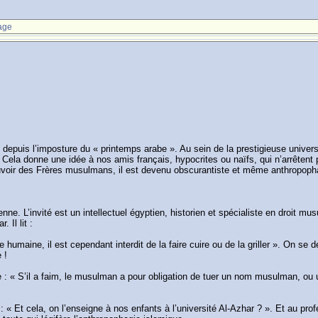
age
depuis l’imposture du « printemps arabe ». Au sein de la prestigieuse univers
 Cela donne une idée à nos amis français, hypocrites ou naïfs, qui n’arrêten
 pouvoir des Frères musulmans, il est devenu obscurantiste et même anthropoph
nne. L’invité est un intellectuel égyptien, historien et spécialiste en droit m
 Il lit :
umaine, il est cependant interdit de la faire cuire ou de la griller ». On se 
 !
lire : « S’il a faim, le musulman a pour obligation de tuer un nom musulman, o
: « Et cela, on l’enseigne à nos enfants à l’université Al-Azhar ? ». Et au pr