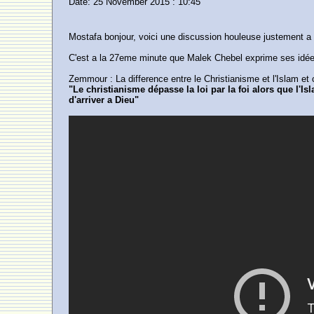
Date: 25 November 2015 : 10:45
Mostafa bonjour, voici une discussion houleuse justement a
C'est a la 27eme minute que Malek Chebel exprime ses idé
Zemmour : La difference entre le Christianisme et l'Islam et 
"Le christianisme dépasse la loi par la foi alors que l'Is
d'arriver a Dieu"