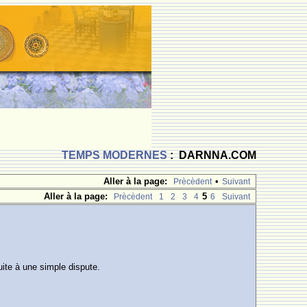
TEMPS MODERNES
: DARNNA.COM
Aller à la page:
•
Prècèdent
Suivant
Aller à la page:
5
Prècèdent
1
2
3
4
6
Suivant
uite à une simple dispute.