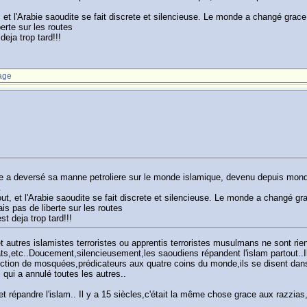
, et l'Arabie saoudite se fait discrete et silencieuse. Le monde a changé grace
berte sur les routes
deja trop tard!!!
age
te a deversé sa manne petroliere sur le monde islamique, devenu depuis mond
.
out, et l'Arabie saoudite se fait discrete et silencieuse. Le monde a changé gr
ais pas de liberte sur les routes
t deja trop tard!!!
utres islamistes terroristes ou apprentis terroristes musulmans ne sont rien p
ts,etc..Doucement,silencieusement,les saoudiens répandent l'islam partout..I
tion de mosquées,prédicateurs aux quatre coins du monde,ils se disent dans le
" qui a annulé toutes les autres..
et répandre l'islam.. Il y a 15 siècles,c'était la même chose grace aux razzias,