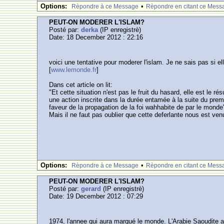
Options:
•
Rèpondre à ce Message
Rèpondre en citant ce Mess
PEUT-ON MODERER L'ISLAM?
Posté par:
derka
(IP enregistrè)
Date: 18 December 2012 : 22:16
voici une tentative pour moderer l'islam. Je ne sais pas si e
[
www.lemonde.fr
]
Dans cet article on lit:
"Et cette situation n'est pas le fruit du hasard, elle est le r
une action inscrite dans la durée entamée à la suite du prem
faveur de la propagation de la foi wahhabite de par le monde
Mais il ne faut pas oublier que cette deferlante nous est venu
Options:
•
Rèpondre à ce Message
Rèpondre en citant ce Mess
PEUT-ON MODERER L'ISLAM?
Posté par:
gerard
(IP enregistrè)
Date: 19 December 2012 : 07:29
1974, l'annee qui aura marqué le monde. L'Arabie Saoudite 