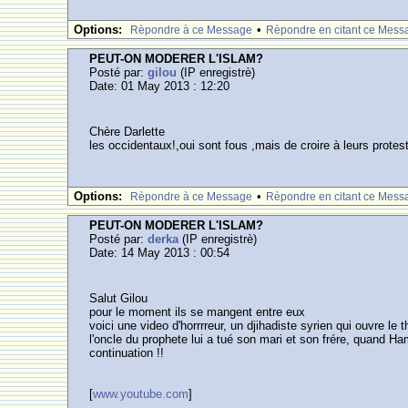
Options:
•
Rèpondre à ce Message
Rèpondre en citant ce Mess
PEUT-ON MODERER L'ISLAM?
Posté par:
gilou
(IP enregistrè)
Date: 01 May 2013 : 12:20
Chère Darlette
les occidentaux!,oui sont fous ,mais de croire à leurs protest
Options:
•
Rèpondre à ce Message
Rèpondre en citant ce Mess
PEUT-ON MODERER L'ISLAM?
Posté par:
derka
(IP enregistrè)
Date: 14 May 2013 : 00:54
Salut Gilou
pour le moment ils se mangent entre eux
voici une video d'horrrreur, un djihadiste syrien qui ouvre l
l'oncle du prophete lui a tué son mari et son frére, quand Ha
continuation !!
[
www.youtube.com
]