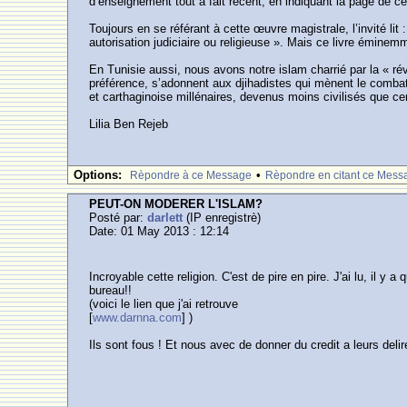
d’enseignement tout à fait récent, en indiquant la page de ce
Toujours en se référant à cette œuvre magistrale, l’invité lit
autorisation judiciaire ou religieuse ». Mais ce livre éminemm
En Tunisie aussi, nous avons notre islam charrié par la « révo
préférence, s’adonnent aux djihadistes qui mènent le comba
et carthaginoise millénaires, devenus moins civilisés que 
Lilia Ben Rejeb
Options:
•
Rèpondre à ce Message
Rèpondre en citant ce Mess
PEUT-ON MODERER L'ISLAM?
Posté par:
darlett
(IP enregistrè)
Date: 01 May 2013 : 12:14
Incroyable cette religion. C'est de pire en pire. J'ai lu, il
bureau!!
(voici le lien que j'ai retrouve
[
www.darnna.com
] )
Ils sont fous ! Et nous avec de donner du credit a leurs de