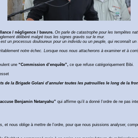
llance / négligence / bavure.
On parle de catastrophe pour les tempêtes natu
uglement délibéré malgré tous les signes gravés sur le mur.
e est un processus douloureux pour un individu ou un peuple, qui reconnaît u
ritablement notre échec. Lorsque nous nous attacherons à examiner et à corri
veulent une
“Commission d’enquête”,
ce que refuse catégoriquement Bibi.
esset
de la Brigade Golani d’annuler toutes les patrouilles le long de la fron
 accuse Benjamin Netanyahu”
qui affirme qu’il a donné l’ordre de ne pas int
its, et nous oblige à mettre de l’ordre, pour que nous puissions analyser, compre