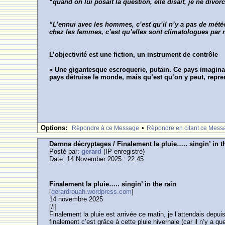
“quand on lui posait la question, elle disait, je ne div
“L’ennui avec les hommes, c’est qu’il n’y a pas de mété
chez les femmes, c’est qu’elles sont climatologues par n
L’objectivité est une fiction, un instrument de contrôle
« Une gigantesque escroquerie, putain. Ce pays imaginai
pays détruise le monde, mais qu’est qu’on y peut, repre
Options:
•
Rèpondre à ce Message
Rèpondre en citant ce Mess
Darnna décryptages / Finalement la pluie….. singin’ in t
Posté par:
gerard
(IP enregistrè)
Date: 14 November 2025 : 22:45
Finalement la pluie….. singin’ in the rain
[
gerardrouah.wordpress.com
]
14 novembre 2025
[/i]
Finalement la pluie est arrivée ce matin, je l’attendais depui
finalement c’est grâce à cette pluie hivernale (car il n’y a qu