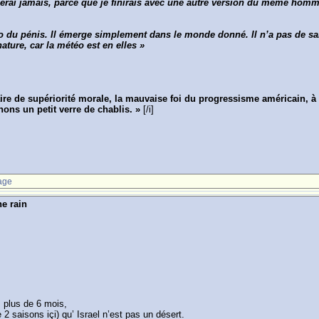
orcerai jamais, parce que je finirais avec une autre version du même hom
o du pénis. Il émerge simplement dans le monde donné. Il n’a pas de sai
ature, car la météo est en elles »
re de supériorité morale, la mauvaise foi du progressisme américain, à 
nons un petit verre de chablis. »
[/i]
age
he rain
s plus de 6 mois,
e 2 saisons içi) qu’ Israel n’est pas un désert.