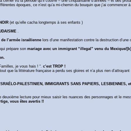
 cerner vu la période qu’il couvre – une cinquantaine d’années – et des prota
fférentes époques, ce n’est qu’a mi-chemin du bouquin que j’ai commencer à l
NOIR
(et qu’elle cacha longtemps à ses enfants )
JUDAISME
.
te de l’armée israélienne
lors d’une manifestation contre la destruction d’une o
 qui prépare son
mariage avec un immigrant “illegal” venu du Mexique/[b] 
en.
amilles, je vous hais ! “.
c’est TROP !
out que la littérature française a perdu ses gloires et n’a plus rien d’attrayan
SRAÉLO-PALESTINIEN, IMMIGRANTS SANS PAPIERS, LESBIENNES, et nous
 une deuxième lecture pour mieux saisir les nuances des personnages et le messa
ige, vous êtes avertis !!