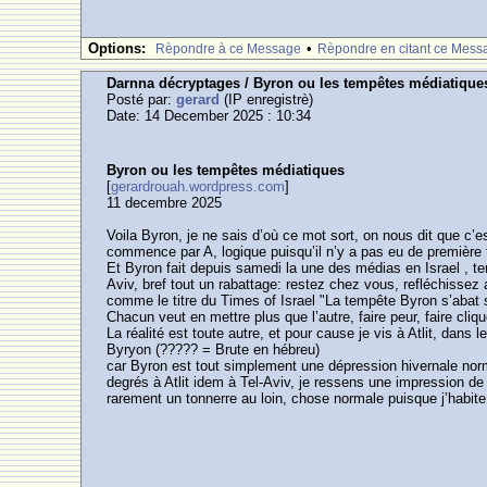
Options:
•
Rèpondre à ce Message
Rèpondre en citant ce Mess
Darnna décryptages / Byron ou les tempêtes médiatique
Posté par:
gerard
(IP enregistrè)
Date: 14 December 2025 : 10:34
Byron ou les tempêtes médiatiques
[
gerardrouah.wordpress.com
]
11 decembre 2025
Voila Byron, je ne sais d’où ce mot sort, on nous dit que c’e
commence par A, logique puisqu’il n’y a pas eu de première 
Et Byron fait depuis samedi la une des médias en Israel , te
Aviv, bref tout un rabattage: restez chez vous, refléchissez 
comme le titre du Times of Israel "La tempête Byron s’abat s
Chacun veut en mettre plus que l’autre, faire peur, faire clique
La réalité est toute autre, et pour cause je vis à Atlit, dan
Byryon (????? = Brute en hébreu)
car Byron est tout simplement une dépression hivernale norm
degrés à Atlit idem à Tel-Aviv, je ressens une impression de 
rarement un tonnerre au loin, chose normale puisque j’habit