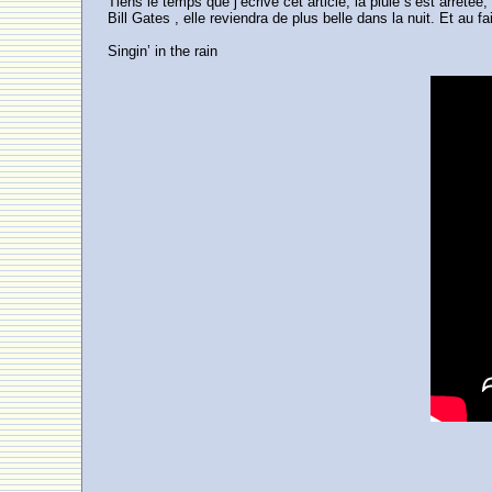
Tiens le temps que j’écrive cet article, la pluie s’est arrê
Bill Gates , elle reviendra de plus belle dans la nuit. Et a
Singin’ in the rain