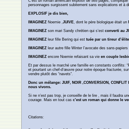
C’est un roman américain explosif de 585 pages, compliqué à
personnages surgissent subitement sans explications et à di
EXPLOSIF je dis bien,
IMAGINEZ
Noemie ,
JUIVE
, dont le père biologique était un
IMAGINEZ
son mari Sandy chrétien qui s’est
converti au 
IMAGINEZ
leur fille Bering qui est
tuée par un tireur d’éli
IMAGINEZ
leur autre fille Winter l’avocate des sans-papiers
IMAGINEZ
encore Noemie refaisant sa vie
en couple lesbi
Et par dessus le marché une famille en constants conflits: “F
et pourtant un chef-d’œuvre pour notre époque fracturée, surt
vendre plutôt des “navets”.
Donc un mélange: JUIF, NOIR ,CONVERSION, CONFLIT I
nous vivons.
Si ne n’est pas trop, je conseille de le lire , mais il faudra
courage. Mais en tout cas
c’est un roman qui donne le vert
Citations: