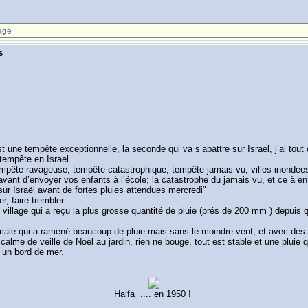
age
s
st une tempête exceptionnelle, la seconde qui va s’abattre sur Israel, j’ai tou
tempête en Israel.
mpête ravageuse, tempête catastrophique, tempête jamais vu, villes inondées, 
avant d’envoyer vos enfants à l’école; la catastrophe du jamais vu, et ce à en 
ur Israël avant de fortes pluies attendues mercredi"
r, faire trembler.
s le village qui a reçu la plus grosse quantité de pluie (prés de 200 mm ) depu
ale qui a ramené beaucoup de pluie mais sans le moindre vent, et avec des t
calme de veille de Noël au jardin, rien ne bouge, tout est stable et une pluie 
e un bord de mer.
Haifa .... en 1950 !