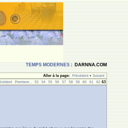
TEMPS MODERNES
: DARNNA.COM
Aller à la page:
•
Prècèdent
Suivant
63
ècèdent
Premiere...
53
54
55
56
57
58
59
60
61
62