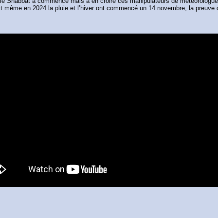
tée, le Shabbat a commencé mais à en croire ces manipulateurs de météorologue
u fait même en 2024 la pluie et l’hiver ont commencé un 14 novembre, la preuve