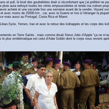
jeans et pull, le bruit des gouttelettes était si réconfortant que j’ai préféré ne
tte pluie aura nettoyé toutes les vitres empoussiérées et rendu ma voiture pro
l’avoir acheté et une seconde fois une semaine avant de la vendre. Voyant son
 avec moins de 25000 km , car, avec la Guerre et moi à l’étranger la plupart 
Grèce mais aussi au Portugal, Costa Rica et Miami.
za, Liban,Syrie, Yemen, Iran et avec le retour des kidnappés et les corps des k
 enterrés en Terre Sainte , mais comme disait Steve Jobs d’Apple “ça ne m’aide
cas le plus emblématique est celui d’Adar Goldin dont le corps nous revient ap