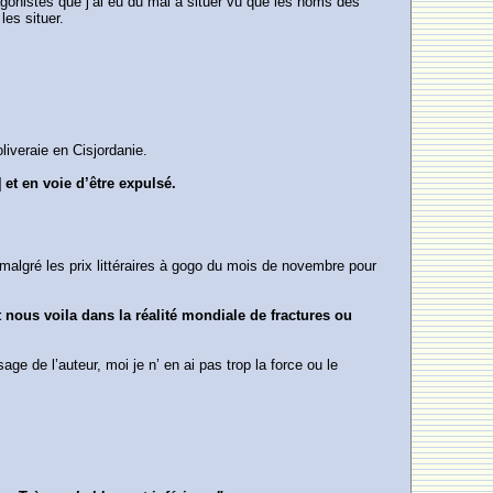
gonistes que j’ai eu du mal à situer vu que les noms des
es situer.
liveraie en Cisjordanie.
et en voie d’être expulsé.
t malgré les prix littéraires à gogo du mois de novembre pour
 voila dans la réalité mondiale de fractures ou
ge de l’auteur, moi je n’ en ai pas trop la force ou le