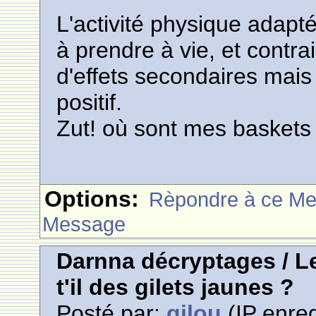
L'activité physique adap
à prendre à vie, et cont
d'effets secondaires mais
positif.
Zut! où sont mes baskets
Options:
Rèpondre à ce M
Message
Darnna décryptages / Le
t'il des gilets jaunes ?
Posté par:
gilou
(IP enreg