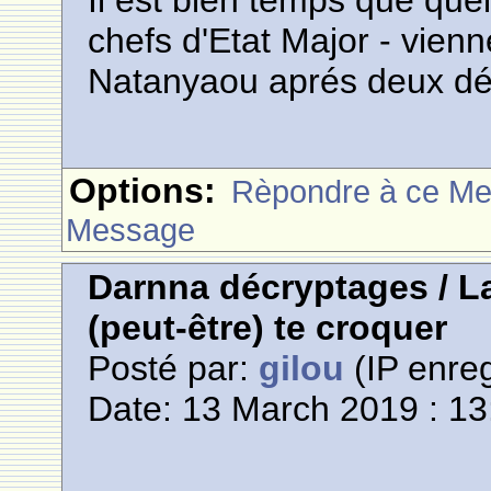
Il est bien temps que que
chefs d'Etat Major - vienn
Natanyaou aprés deux dé
Options:
Rèpondre à ce M
Message
Darnna décryptages / La
(peut-être) te croquer
Posté par:
gilou
(IP enreg
Date: 13 March 2019 : 13