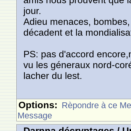
amis nous prouvent que la
jour.
Adieu menaces, bombes, f
décadent et la mondialisat
PS: pas d'accord encore,m
vu les géneraux nord-cor
lacher du lest.
Options:
Rèpondre à ce M
Message
Darnna décryptages / 