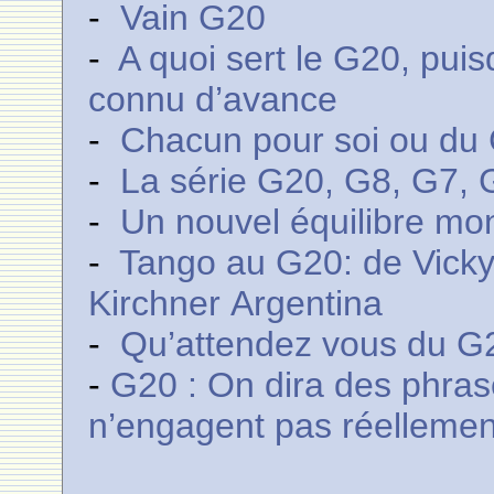
-
Vain G20
-
A quoi sert le G20, pui
connu d’avance
-
Chacun pour soi ou du
-
La série G20, G8, G7, 
-
Un nouvel équilibre mon
-
Tango au G20: de Vicky 
Kirchner Argentina
-
Qu’attendez vous du G20
-
G20 : On dira des phras
n’engagent pas réellemen