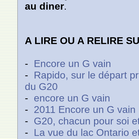
au diner
.
A LIRE OU A RELIRE S
-
Encore un G vain
-
Rapido, sur le départ p
du G20
-
encore un G vain
-
2011 Encore un G vain
-
G20, chacun pour soi et 
-
La vue du lac Ontario et