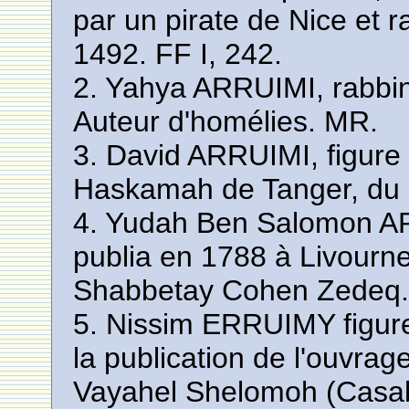
par un pirate de Nice et 
1492. FF I, 242.
2. Yahya ARRUIMI, rabbin
Auteur d'homélies. MR.
3. David ARRUIMI, figure 
Haskamah de Tanger, du 
4. Yudah Ben Salomon AR
publia en 1788 à Livourn
Shabbetay Cohen Zedeq. 
5. Nissim ERRUIMY figure
la publication de l'ouvr
Vayahel Shelomoh (Casab