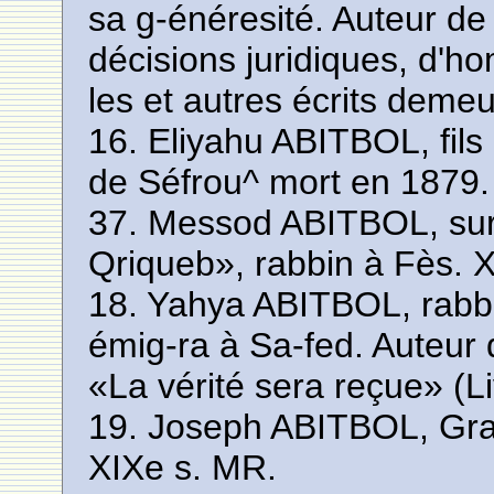
sa g-énéresité. Auteur de 
décisions juridiques, d'h
les et autres écrits deme
16. Eliyahu ABITBOL, fil
de Séfrou^ mort en 1879
37. Messod ABITBOL, s
Qriqueb», rabbin à Fès. 
18. Yahya ABITBOL, rabb
émig-ra à Sa-fed. Auteur
«La vérité sera reçue» (L
19. Joseph ABITBOL, Gr
XIXe s. MR.