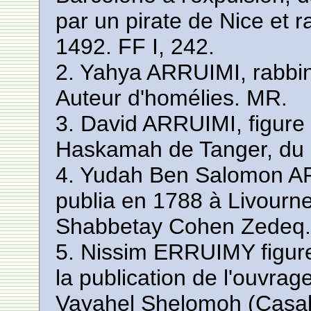
par un pirate de Nice et 
1492. FF I, 242.
2. Yahya ARRUIMI, rabbin
Auteur d'homélies. MR.
3. David ARRUIMI, figure 
Haskamah de Tanger, du 
4. Yudah Ben Salomon AR
publia en 1788 à Livourn
Shabbetay Cohen Zedeq. 
5. Nissim ERRUIMY figure
la publication de l'ouvr
Vayahel Shelomoh (Casab