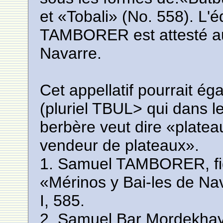
et «Tobali» (No. 558). L'
TAMBORER est attesté au
Navarre.
Cet appellatif pourrait é
(pluriel TBUL> qui dans l
berbère veut dire «platea
vendeur de plateaux».
1. Samuel TAMBORER, fi
«Mérinos y Bai-les de Na
I, 585.
2. Samuel Bar Mordekhay