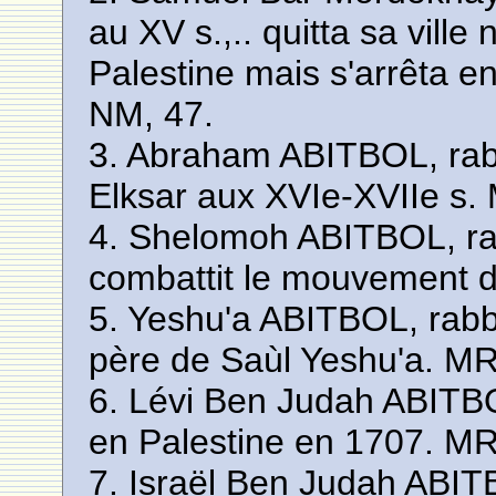
au XV s.,.. quitta sa ville
Palestine mais s'arrêta e
NM, 47.
3. Abraham ABITBOL, rabb
Elksar aux XVIe-XVIIe s.
4. Shelomoh ABITBOL, rab
combattit le mouvement 
5. Yeshu'a ABITBOL, rabbi
père de Saùl Yeshu'a. MR
6. Lévi Ben Judah ABITBO
en Palestine en 1707. MR
7. Israël Ben Judah ABI