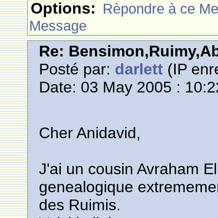
Options:
Rèpondre à ce M
Message
Re: Bensimon,Ruimy,Abi
Posté par:
darlett
(IP enr
Date: 03 May 2005 : 10:2
Cher Anidavid,
J'ai un cousin Avraham Elh
genealogique extremement 
des Ruimis.