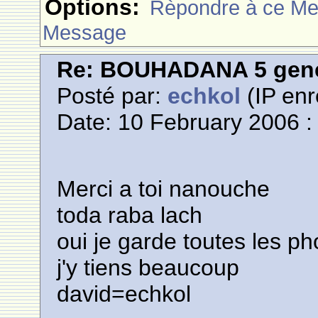
Options:
Rèpondre à ce M
Message
Re: BOUHADANA 5 gene
Posté par:
echkol
(IP enr
Date: 10 February 2006 :
Merci a toi nanouche
toda raba lach
oui je garde toutes les p
j'y tiens beaucoup
david=echkol