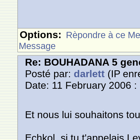
Options:
Rèpondre à ce M
Message
Re: BOUHADANA 5 gene
Posté par:
darlett
(IP enr
Date: 11 February 2006 :
Et nous lui souhaitons tou
Echkol, si tu t'appelais L