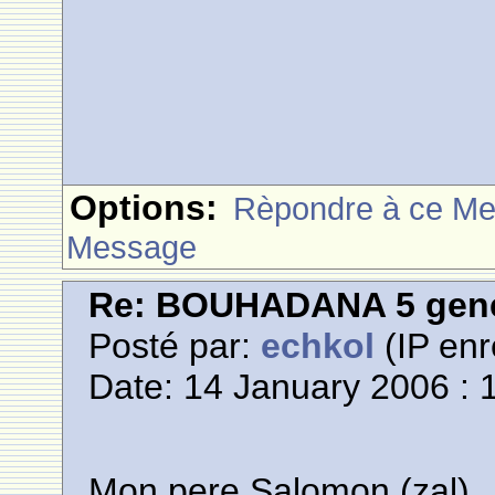
Options:
Rèpondre à ce M
Message
Re: BOUHADANA 5 gene
Posté par:
echkol
(IP enr
Date: 14 January 2006 : 
Mon pere Salomon (zal)