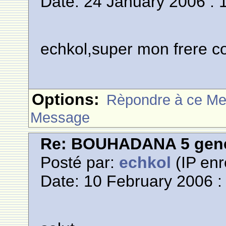
Date: 24 January 2006 : 
echkol,super mon frere co
Options:
Rèpondre à ce M
Message
Re: BOUHADANA 5 gene
Posté par:
echkol
(IP enr
Date: 10 February 2006 :