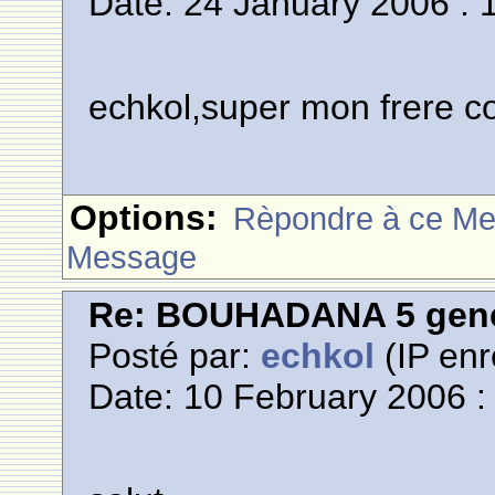
Date: 24 January 2006 : 
echkol,super mon frere co
Options:
Rèpondre à ce M
Message
Re: BOUHADANA 5 gene
Posté par:
echkol
(IP enr
Date: 10 February 2006 :