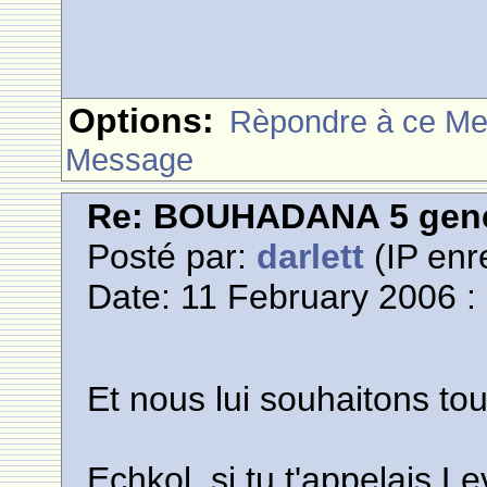
Options:
Rèpondre à ce M
Message
Re: BOUHADANA 5 gene
Posté par:
darlett
(IP enr
Date: 11 February 2006 :
Et nous lui souhaitons tou
Echkol, si tu t'appelais L