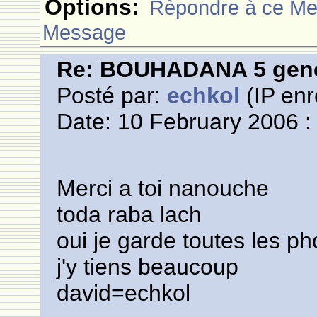
Options:
Rèpondre à ce M
Message
Re: BOUHADANA 5 gene
Posté par:
echkol
(IP enr
Date: 10 February 2006 :
Merci a toi nanouche
toda raba lach
oui je garde toutes les p
j'y tiens beaucoup
david=echkol