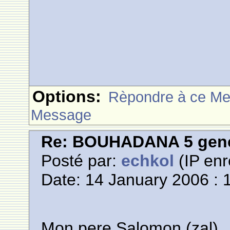
Options:
Rèpondre à ce M
Message
Re: BOUHADANA 5 gene
Posté par:
echkol
(IP enr
Date: 14 January 2006 : 
Mon pere Salomon (zal)