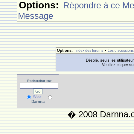
Options:
Rèpondre à ce M
Message
Options:
•
Index des forums
Les discussions
Dèsolè, seuls les utilisateu
Veuillez cliquer su
Rechercher
sur
Web
Darnna
� 2008 Darnna.co