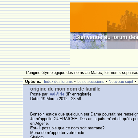
L'origine étymologique des noms au Maroc, les noms sepharade
Options:
•
•
•
Index des forums
Les discussions
Nouveau sujet
origine de mon nom de famille
Posté par:
val@rie
(IP enregistrè)
Date: 19 March 2012 : 23:56
Bonsoir, est-ce que quelqu'un sur Darna pourrait me renseign
Je m'appelle GUERAICHE. Des amis juifs m'ont dit qu'ils po
en Algérie.
Est- il possible que ce nom soit marrane?
Merci de m'apporter votre aide.
Shalom