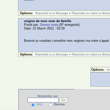
Options:
•
Rèpondre à ce Message
Rèpondre en citant ce Mess
origine de mon nom de famille
Posté par:
Jimmy maia
(IP enregistrè)
Date: 21 March 2012 : 03:29
Bonsoir je voudrais connaître mes origines ma mère s'appel
Options:
•
Rèpondre à ce Message
Rèpondre en citant ce Mess
Options:
In
Rechercher
sur
Web
Darnna