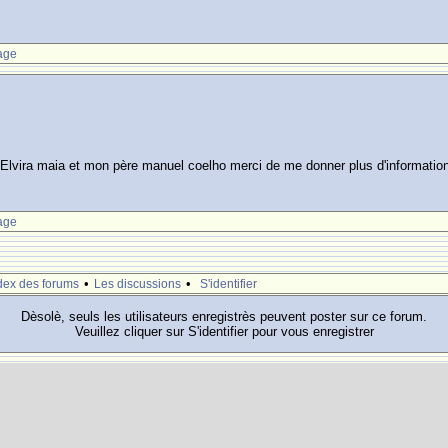
age
 Elvira maia et mon père manuel coelho merci de me donner plus d'informatio
age
•
•
dex des forums
Les discussions
S'identifier
Dèsolè, seuls les utilisateurs enregistrès peuvent poster sur ce forum.
Veuillez cliquer sur S'identifier pour vous enregistrer