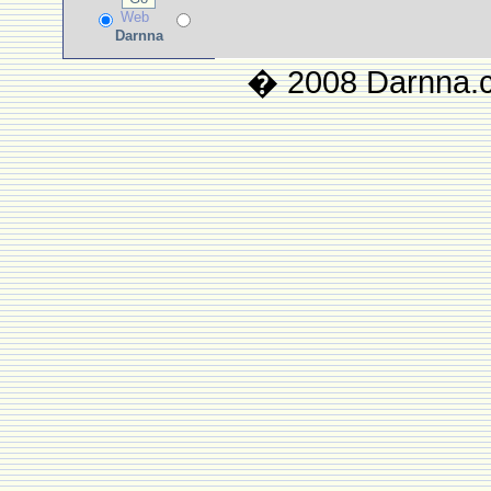
Web
Darnna
� 2008 Darnna.co