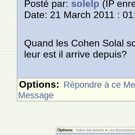
Posté par:
solelp
(IP enre
Date: 21 March 2011 : 01
Quand les Cohen Solal son
leur est il arrive depuis?
Options:
Rèpondre à ce M
Message
Options:
•
Index des forums
Les discussions