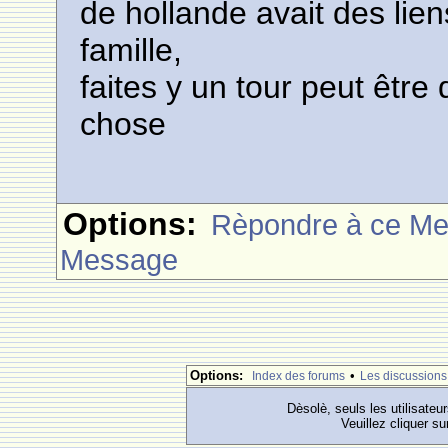
de hollande avait des li
famille,
faites y un tour peut êtr
chose
Options:
Rèpondre à ce M
Message
Options:
•
Index des forums
Les discussions
Dèsolè, seuls les utilisateu
Veuillez cliquer su