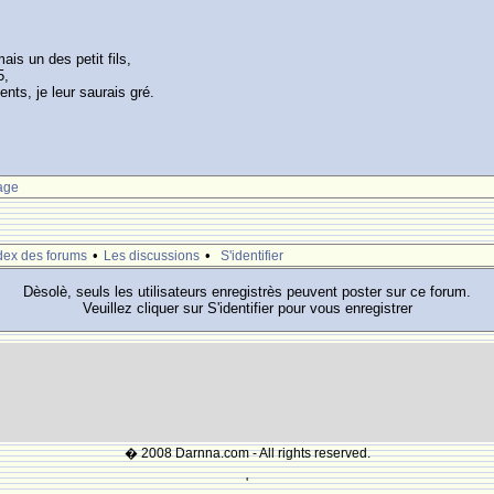
is un des petit fils,
5,
nts, je leur saurais gré.
age
•
•
dex des forums
Les discussions
S'identifier
Dèsolè, seuls les utilisateurs enregistrès peuvent poster sur ce forum.
Veuillez cliquer sur S'identifier pour vous enregistrer
� 2008 Darnna.com - All rights reserved.
'