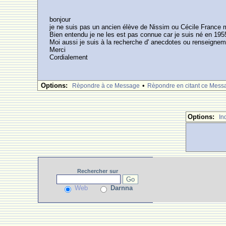
bonjour
je ne suis pas un ancien élève de Nissim ou Cécile France ma
Bien entendu je ne les est pas connue car je suis né en 195
Moi aussi je suis à la recherche d' anecdotes ou renseigneme
Merci
Cordialement
Options:
•
Rèpondre à ce Message
Rèpondre en citant ce Mess
Options:
In
Rechercher
sur
Web
Darnna