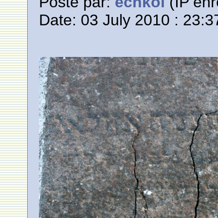
Posté par:
echkol
(IP enr
Date: 03 July 2010 : 23:3