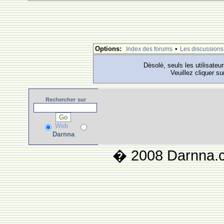
Options:
•
Index des forums
Les discussions
Dèsolè, seuls les utilisateu
Veuillez cliquer su
Rechercher
sur
Web
Darnna
� 2008 Darnna.co