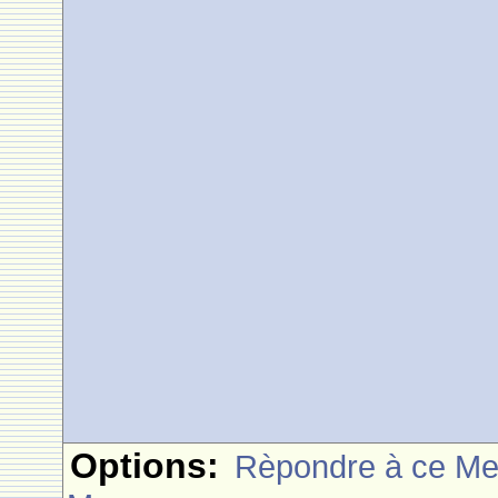
Options:
Rèpondre à ce M