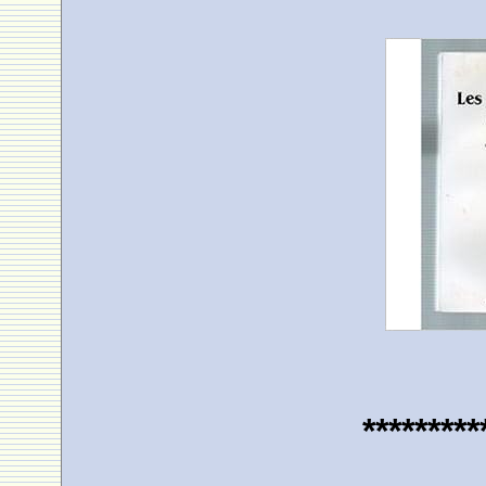
*********