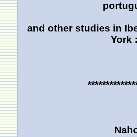
portug
and other studies in I
York 
*************
Naho