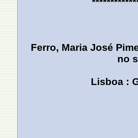
************
Ferro, Maria José Pim
no s
Lisboa : 