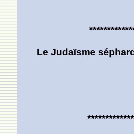
************
Le Judaïsme séphardi
*************