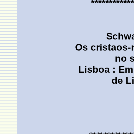
************
Schwa
Os cristaos
no 
Lisboa : Em
de L