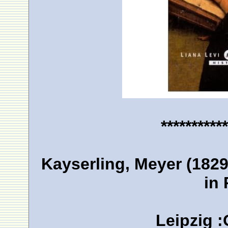
***********
Kayserling, Meyer (182
in 
Leipzig :