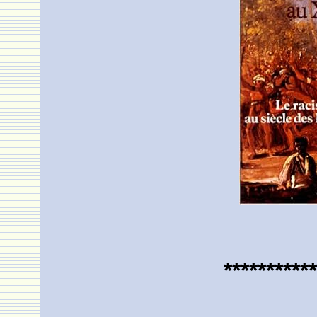
***********