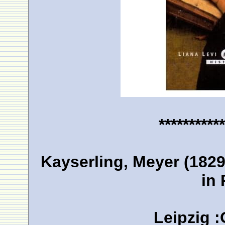
***********
Kayserling, Meyer (182
in 
Leipzig :