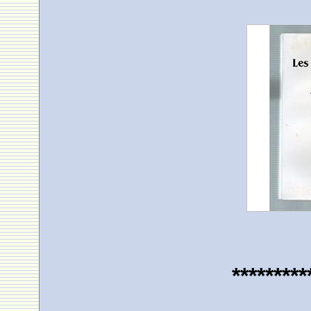
*********