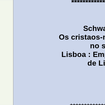
************
Schwa
Os cristaos
no 
Lisboa : Em
de L