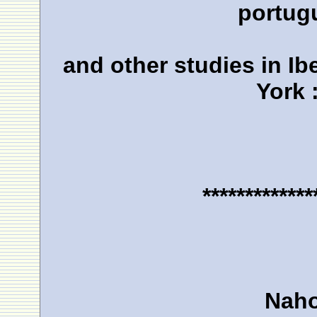
portug
and other studies in I
York 
*************
Naho