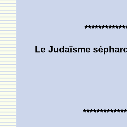
************
Le Judaïsme séphardi
*************