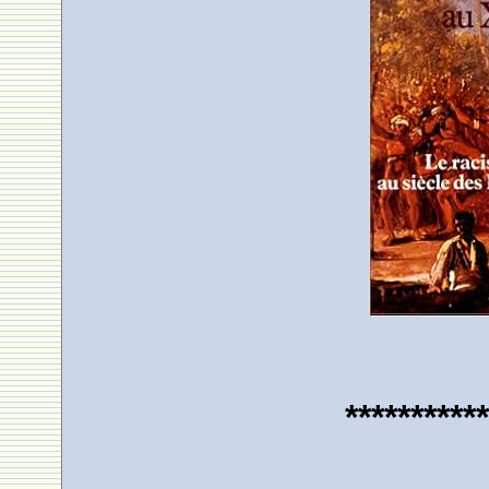
***********