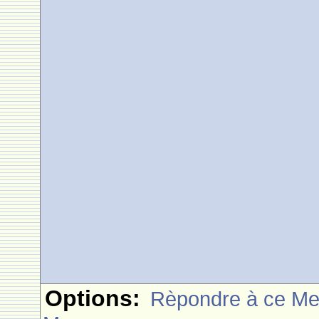
Options:
Rèpondre à ce M