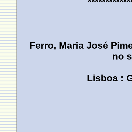
************
Ferro, Maria José Pim
no s
Lisboa : 