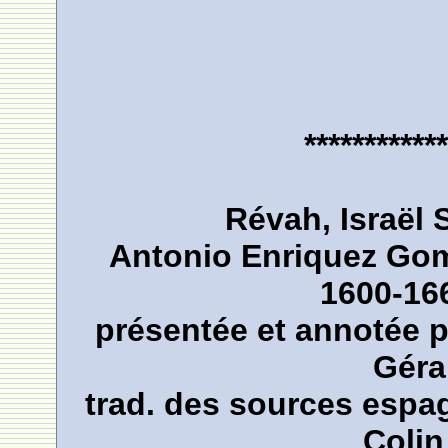
************
Révah, Israël 
Antonio Enriquez Gome
1600-166
présentée et annotée pa
Géra
trad. des sources espa
Colin