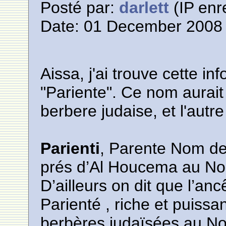
Posté par:
darlett
(IP enr
Date: 01 December 2008 
Aissa, j'ai trouve cette in
"Pariente". Ce nom aurait 2
berbere judaise, et l'autr
Parienti
, Parente Nom de 
prés d’Al Houcema au Nor
D’ailleurs on dit que l’an
Parienté , riche et puissan
berbères judaïsées au Nor