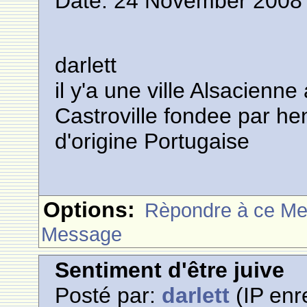
Date: 24 November 2008 
darlett
il y'a une ville Alsacienn
Castroville fondee par he
d'origine Portugaise
Options:
Rèpondre à ce M
Message
Sentiment d'être juive
Posté par:
darlett
(IP enr