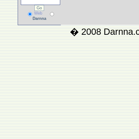
Web
Darnna
� 2008 Darnna.co