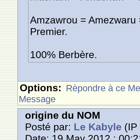
Amzawrou = Amezwaru = C
Premier.
100% Berbère.
Options:
Rèpondre à ce M
Message
origine du NOM
Posté par:
Le Kabyle
(IP 
Date: 19 May 2012 : 00:2