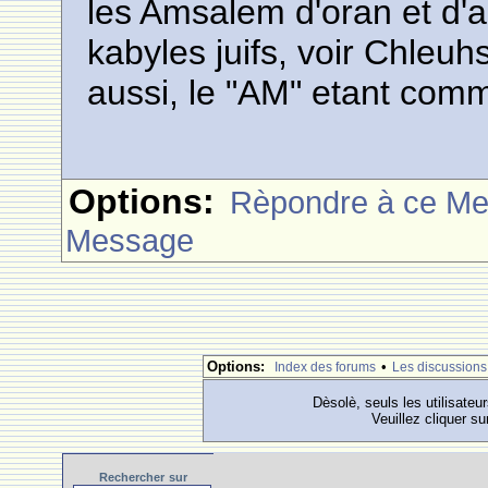
les Amsalem d'oran et d'a
kabyles juifs, voir Chleu
aussi, le "AM" etant com
Options:
Rèpondre à ce M
Message
Options:
•
Index des forums
Les discussions
Dèsolè, seuls les utilisateu
Veuillez cliquer su
Rechercher
sur