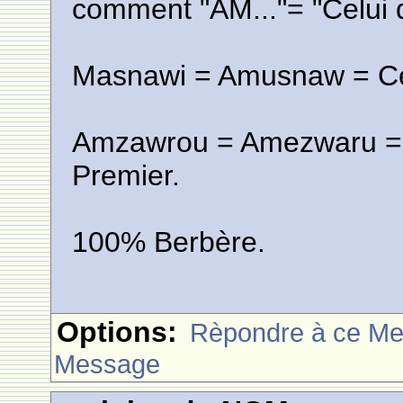
comment "AM..."= "Celui q
Masnawi = Amusnaw = Cel
Amzawrou = Amezwaru = Ce
Premier.
100% Berbère.
Options:
Rèpondre à ce M
Message