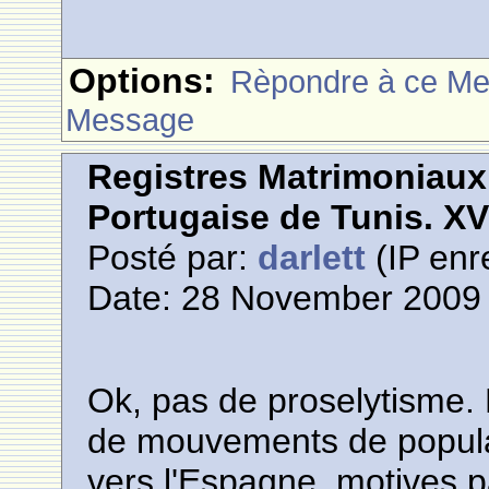
Options:
Rèpondre à ce M
Message
Registres Matrimoniau
Portugaise de Tunis. XVI
Posté par:
darlett
(IP enr
Date: 28 November 2009 
Ok, pas de proselytisme. 
de mouvements de popula
vers l'Espagne, motives 