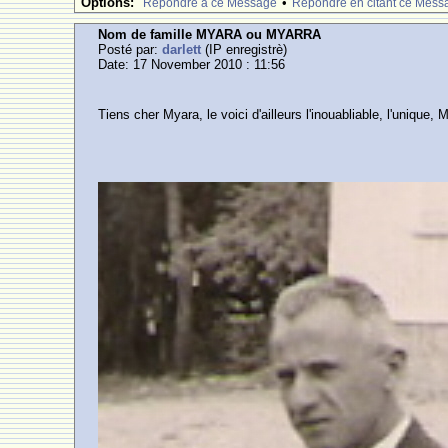
Options:
•
Rèpondre à ce Message
Rèpondre en citant ce Mess
Nom de famille MYARA ou MYARRA
Posté par:
darlett
(IP enregistrè)
Date: 17 November 2010 : 11:56
Tiens cher Myara, le voici d'ailleurs l'inouabliable, l'uniqu