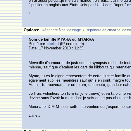
en ai aussi perdu...je me suis mariee trois fois...J'ai mordu a
" publier en anglais aux Etats-Unis par LULU.com [taper " mya
!
Options:
•
Rèpondre à ce Message
Rèpondre en citant ce Mess
Nom de famille MYARA ou MYARRA
Posté par:
darlett
(IP enregistrè)
Date: 17 November 2010 : 11:35
Merveille d'humour et de justesse ce synopsis reduit de tou
mienne, sauf que c'etaient les gars du kibboutz qui retenaie
Myara, tu es le digne representant de cette illustre famille 
egalement subi les meandres sauf qu'ils en sont, malgre tou
Au fait, tu trouveras, sur ce forum, une photo, grandeur nat
Je lirais volontiers ton livre (si je le trouve) et vu ta plume
devine sans l'avoir lu mais dont je vais de ce pas chercher l
Merci a toi D.M.M. pour cette intervention qui j'espere ne se
Darlett