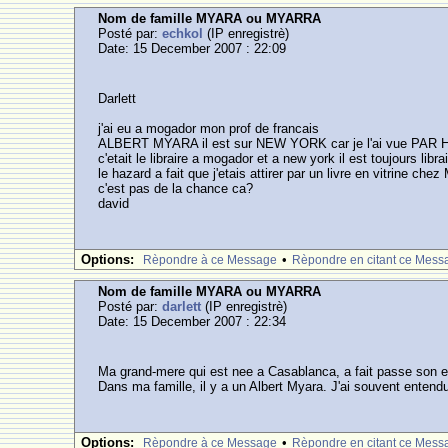
Nom de famille MYARA ou MYARRA
Posté par:
echkol
(IP enregistrè)
Date: 15 December 2007 : 22:09
Darlett
j'ai eu a mogador mon prof de francais
ALBERT MYARA il est sur NEW YORK car je l'ai vue PAR
c'etait le libraire a mogador et a new york il est toujours libra
le hazard a fait que j'etais attirer par un livre en vitrine che
c'est pas de la chance ca?
david
Options:
•
Rèpondre à ce Message
Rèpondre en citant ce Mess
Nom de famille MYARA ou MYARRA
Posté par:
darlett
(IP enregistrè)
Date: 15 December 2007 : 22:34
Ma grand-mere qui est nee a Casablanca, a fait passe son en
Dans ma famille, il y a un Albert Myara. J'ai souvent enten
Options:
•
Rèpondre à ce Message
Rèpondre en citant ce Mess