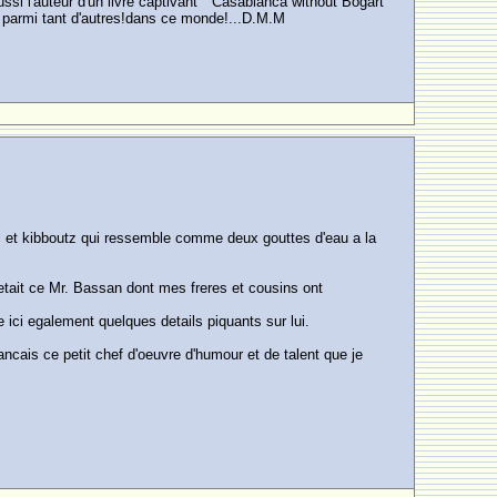
aussi l'auteur d'un livre captivant " Casablanca without Bogart
ara parmi tant d'autres!dans ce monde!...D.M.M
oc et kibboutz qui ressemble comme deux gouttes d'eau a la
u'etait ce Mr. Bassan dont mes freres et cousins ont
e ici egalement quelques details piquants sur lui.
francais ce petit chef d'oeuvre d'humour et de talent que je