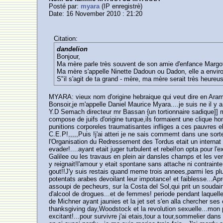
Posté par:
myara
(IP enregistrè)
Date: 16 November 2010 : 21:20
Citation:
dandelion
Bonjour,
Ma mère parle très souvent de son amie d'enfance Margot
Ma mère s'appelle Ninette Dadoun ou Dadon, elle a envir
S"il s'agit de ta grand - mère, ma mère serait très heureu
MYARA: vieux nom d'origine hebraique qui veut dire en Ar
Bonsoir,je m'appelle Daniel Maurice Myara....je suis ne il y 
Y.D Semach directeur mr Bassan {un tortionnaire sadique]] ma p
compose de juifs d'origine turque,ils formaient une clique h
punitions corporeles traumatisantes infliges a ces pauvres el
C.E.P!,,,,,Puis !j'ai atteri je ne sais commemt dans une sorte
l'Organisation du Redressement des Tordus etait un internat 
evader!....ayant etait juger turbulent et rebel!on opta pour 
Galilee ou les travaus en plein air dansles champs et les verg
y reignait!l'amour y etait spontane sans attache ni contrain
gout!!J'y suis restais quand meme trois annees,parmi les plus
potentats arabes devoilant leur impotance! et faiblesse...Apr
assoupi de pecheurs, sur la Costa del Sol,qui prit un soudai
d'alcool de drogues...et de femmes! periode pendant laquelle
de Michner ayant jaunies et la jet set s'en alla chercher se
thanksgiving day,Woodstock et la revolution sexuelle...mon 
excitant!...pour survivre j'ai etais,tour a tour,sommelier dan