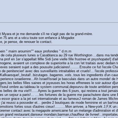
 Myara et je me demande s'il ne s'agit pas de ta grand-mère.
on 75 ans et a vécu toute son enfance à Mogador.
se, je pense, de renouer le contact.
amein " maim aroumim"" eaux profondes " d.m.m
a de cela plusieurs lunes a Casablanca au 29 rue Worthington ...dans ma tendre
rof en 1er s'appellait Mlle Sidi [une vielle fille frustree et psyshopate!] d'ai
omogene, avaient un complexe de superiorite a la con !et traitais avec dedain 
eves seraient sujet a des pousuite judiciaires!.........Ensuite ce fut l'ecole 
 de penitencier! avec des surveillants intraitables et cruels!... l'ecole profes
Kafkaesque!,,brutal!..bizutages..bagarres..vols..tous les ingredients d'un ca
l'experience israelienne...Ah Israel!Israel je basculais dans un autre monde! de
ers,les belles filles saines et joyeuses.les horas effrenees le soir autour d]un 
te!!seul ombre au tableau le system communal,depourvu de toute ambition perso
 belles de ma vie!!!......Apres la guerre des 6 jours, qui restera a tout jama
es un sejour a paris!... ....les fortunes de la guerre me parachutere dans une 
n essor grace a la jet set internationale et au fameuxJ roman de James Michne
 j'ai reussi a posseder et... perdre 2 boutiques de mode feminine et un bar!m
s emotions fortes sous d'autres cieux!..........Mon arrivee, a New-york J,F,K 
premer contact avec la megapole americaine fut un melange d'admiration et d'a
s un grand restaurant,danseur mondain,barman,chauffeur de livree!...importateur