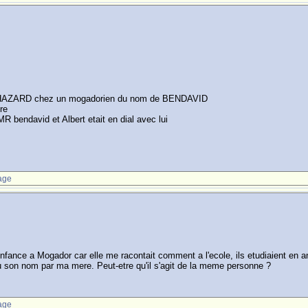
 HAZARD chez un mogadorien du nom de BENDAVID
ire
z MR bendavid et Albert etait en dial avec lui
age
fance a Mogador car elle me racontait comment a l'ecole, ils etudiaient en a
du son nom par ma mere. Peut-etre qu'il s'agit de la meme personne ?
age