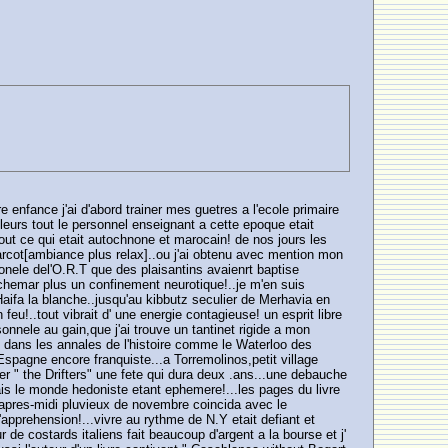
 enfance j'ai d'abord trainer mes guetres a l'ecole primaire
lleurs tout le personnel enseignant a cette epoque etait
tout ce qui etait autochnone et marocain! de nos jours les
Charcot[ambiance plus relax]..ou j'ai obtenu avec mention mon
sionele del'O.R.T que des plaisantins avaienrt baptise
uchemar plus un confinement neurotique!..je m'en suis
 Haifa la blanche..jusqu'au kibbutz seculier de Merhavia en
feu!..tout vibrait d' une energie contagieuse! un esprit libre
nnele au gain,que j'ai trouve un tantinet rigide a mon
is dans les annales de l'histoire comme le Waterloo des
Espagne encore franquiste...a Torremolinos,petit village
r " the Drifters" une fete qui dura deux .ans...une debauche
ais le monde hedoniste etant ephemere!...les pages du livre
un apres-midi pluvieux de novembre coincida avec le
pprehension!...vivre au rythme de N.Y etait defiant et
 de costards italiens fait beaucoup d'argent a la bourse et j'