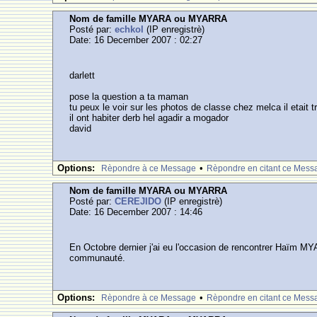
Nom de famille MYARA ou MYARRA
Posté par:
echkol
(IP enregistrè)
Date: 16 December 2007 : 02:27
darlett
pose la question a ta maman
tu peux le voir sur les photos de classe chez melca il etait t
il ont habiter derb hel agadir a mogador
david
Options:
•
Rèpondre à ce Message
Rèpondre en citant ce Mess
Nom de famille MYARA ou MYARRA
Posté par:
CEREJIDO
(IP enregistrè)
Date: 16 December 2007 : 14:46
En Octobre dernier j'ai eu l'occasion de rencontrer Haïm MYAR
communauté.
Options:
•
Rèpondre à ce Message
Rèpondre en citant ce Mess