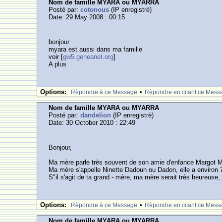
Nom de famille MYARA ou MYARRA
Posté par:
cotonous
(IP enregistrè)
Date: 29 May 2008 : 00:15
bonjour
myara est aussi dans ma famille
voir [
gw5.geneanet.org
]
A plus
Options:
•
Rèpondre à ce Message
Rèpondre en citant ce Mess
Nom de famille MYARA ou MYARRA
Posté par:
dandelion
(IP enregistrè)
Date: 30 October 2010 : 22:49
Bonjour,
Ma mère parle très souvent de son amie d'enfance Margot My
Ma mère s'appelle Ninette Dadoun ou Dadon, elle a environ 
S"il s'agit de ta grand - mère, ma mère serait très heureuse,
Options:
•
Rèpondre à ce Message
Rèpondre en citant ce Mess
Nom de famille MYARA ou MYARRA