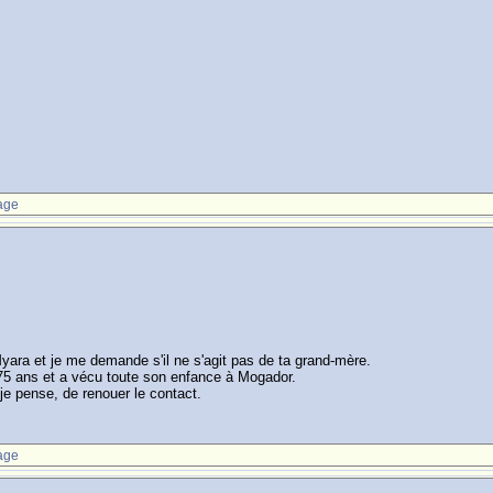
age
ara et je me demande s'il ne s'agit pas de ta grand-mère.
75 ans et a vécu toute son enfance à Mogador.
 je pense, de renouer le contact.
age