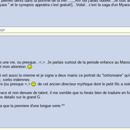
 pleines dents dans la pomme de la vie!...,,,,Ah! oui j'allais oublier...Je suis 
ra " et le synopsis appraitra c'est gratuit!]...Voila!...c'est la saga d'un My
age
te une vie, ou presque...<,>. Je parlais surtout de la periode enfance au Mar
nt mon attention.
qui est aussi la mienne et je signe a deux mains ce portrait du "tortionnaire" q
t, sortis indemnes.
ure (ou presque <,>
de cet ancien directeur mythique dont le petit fils a not
 vivace et non denuee de talent, il me semble que tu ferais bien de traduire en 
es details sur le grand G.
ra que la premiere d'une longue serie.*^