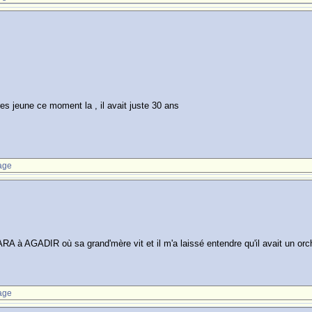
res jeune ce moment la , il avait juste 30 ans
age
A à AGADIR où sa grand'mère vit et il m'a laissé entendre qu'il avait un orche
age