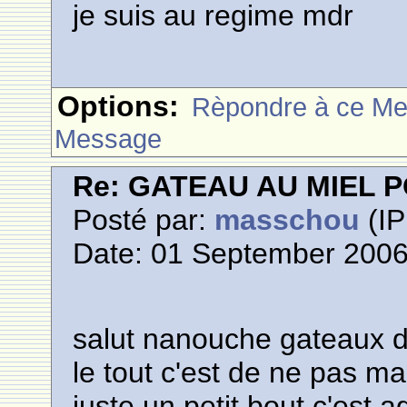
je suis au regime mdr
Options:
Rèpondre à ce M
Message
Re: GATEAU AU MIEL
Posté par:
masschou
(IP
Date: 01 September 2006
salut nanouche gateaux di
le tout c'est de ne pas 
juste un petit bout c'est a