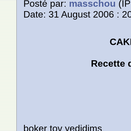
Posté par:
masschou
(IP
Date: 31 August 2006 : 2
CAK
Recette
boker tov yedidims