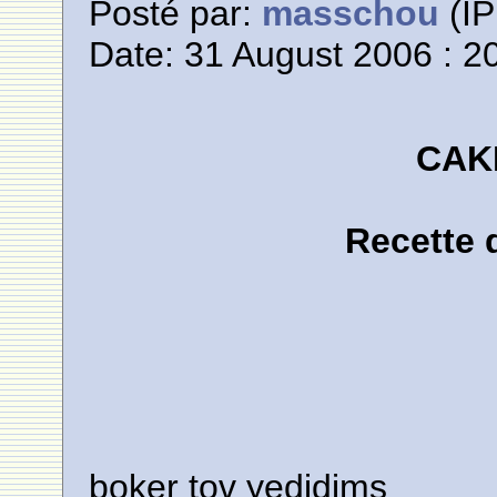
Posté par:
masschou
(IP
Date: 31 August 2006 : 2
CAK
Recette
boker tov yedidims