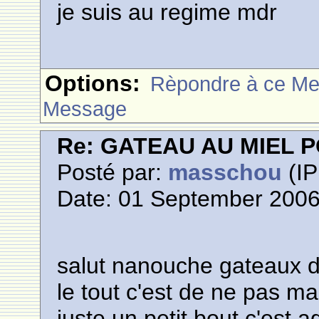
je suis au regime mdr
Options:
Rèpondre à ce M
Message
Re: GATEAU AU MIEL
Posté par:
masschou
(IP
Date: 01 September 2006
salut nanouche gateaux di
le tout c'est de ne pas 
juste un petit bout c'est a