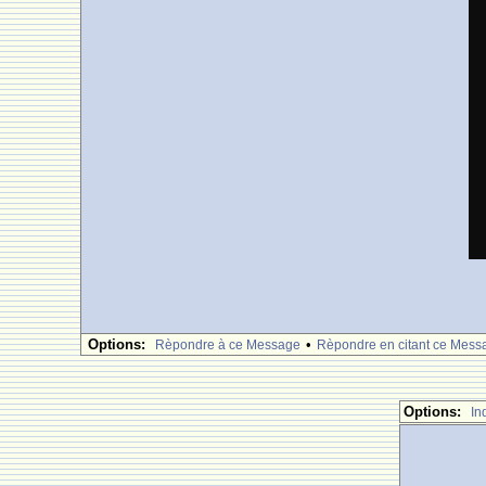
Options:
•
Rèpondre à ce Message
Rèpondre en citant ce Mess
Options:
In