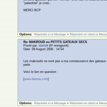
"palestine" je crois...
MERCI BCP
Options:
•
Rèpondre à ce Message
Rèpondre en citant ce Mess
Re: MAKROUD ou PETITS GATEAUX SECS
Posté par:
darlett
(IP enregistrè)
Date: 09 August 2006 : 14:54
Les makrouds ne sont pas a ma connaissance des gateaux sec
parle.
Voici le lien en question :
[
www.darnna.com
]
Options:
•
Rèpondre à ce Message
Rèpondre en citant ce Mess