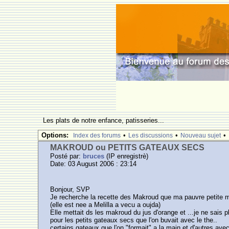
Les plats de notre enfance, patisseries...
Options:
•
•
•
Index des forums
Les discussions
Nouveau sujet
MAKROUD ou PETITS GATEAUX SECS
Posté par:
bruces
(IP enregistrè)
Date: 03 August 2006 : 23:14
Bonjour, SVP
Je recherche la recette des Makroud que ma pauvre petite m
(elle est nee a Melilla a vecu a oujda)
Elle mettait ds les makroud du jus d'orange et ...je ne sais p
pour les petits gateaux secs que l'on buvait avec le the..
certains gateaux que l'on "formait" a la main et d'autres ave