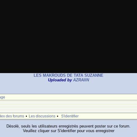
LES MAKROUDS DE TATA SUZANNE
Uploaded by
AZRAIIN
age
•
•
dex des forums
Les discussions
S'identifier
Dèsolè, seuls les utilisateurs enregistrès peuvent poster sur ce forum.
Veuillez cliquer sur S'identifier pour vous enregistrer