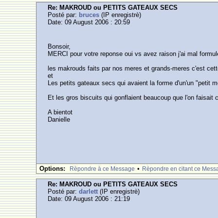
Re: MAKROUD ou PETITS GATEAUX SECS
Posté par:
bruces
(IP enregistrè)
Date: 09 August 2006 : 20:59
Bonsoir,
MERCI pour votre reponse oui vs avez raison j'ai mal form
les makrouds faits par nos meres et grands-meres c'est cett
et
Les petits gateaux secs qui avaient la forme d'un'un "petit m
Et les gros biscuits qui gonflaient beaucoup que l'on faisait 
A bientot
Danielle
Options:
•
Rèpondre à ce Message
Rèpondre en citant ce Mess
Re: MAKROUD ou PETITS GATEAUX SECS
Posté par:
darlett
(IP enregistrè)
Date: 09 August 2006 : 21:19