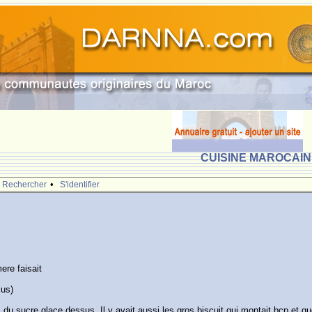
CUISINE MAROCAINE
•
Rechercher
S'identifier
ere faisait
lus)
c du sucre glace dessus..Il y avait aussi les gros biscuit qui montait bcp et 