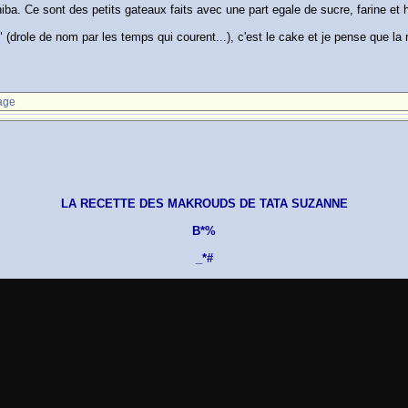
ba. Ce sont des petits gateaux faits avec une part egale de sucre, farine et hu
" (drole de nom par les temps qui courent...), c'est le cake et je pense que la
age
LA RECETTE DES MAKROUDS DE TATA SUZANNE
B*%
_*#