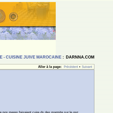
 - CUISINE JUIVE MAROCAINE
: DARNNA.COM
Aller à la page:
•
Prècèdent
Suivant
que nos meres faisaient cuire ds des marmite sur le gaz