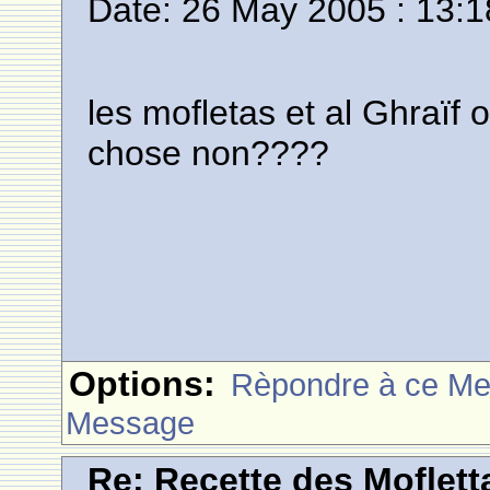
Date: 26 May 2005 : 13:1
les mofletas et al Ghraï
chose non????
Options:
Rèpondre à ce M
Message
Re: Recette des Moflett