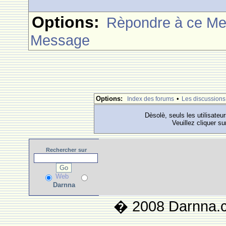
Options:
Rèpondre à ce M
Message
Options:
•
Index des forums
Les discussions
Dèsolè, seuls les utilisateu
Veuillez cliquer su
Rechercher
sur
Web
Darnna
� 2008 Darnna.co