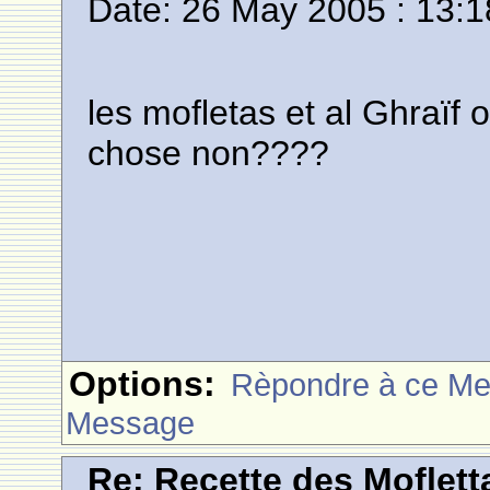
Date: 26 May 2005 : 13:1
les mofletas et al Ghraï
chose non????
Options:
Rèpondre à ce M
Message
Re: Recette des Moflett