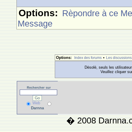
Options:
Rèpondre à ce M
Message
Options:
•
Index des forums
Les discussions
Dèsolè, seuls les utilisateu
Veuillez cliquer su
Rechercher
sur
Web
Darnna
� 2008 Darnna.co