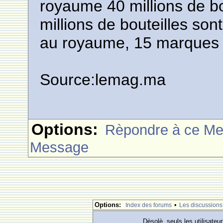
royaume 40 millions de bo
millions de bouteilles so
au royaume, 15 marques et
Source:lemag.ma
Options:
Rèpondre à ce M
Message
Options:
•
Index des forums
Les discussions
Dèsolè, seuls les utilisateu