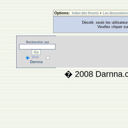
Options:
•
Index des forums
Les discussions
Dèsolè, seuls les utilisateu
Veuillez cliquer su
Rechercher
sur
Web
Darnna
� 2008 Darnna.co