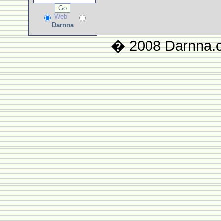
Web
Darnna
� 2008 Darnna.co