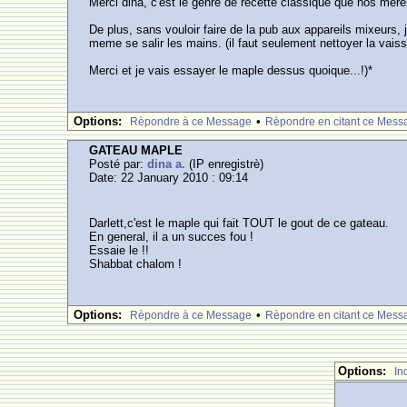
Merci dina, c'est le genre de recette classique que nos mer
De plus, sans vouloir faire de la pub aux appareils mixeurs, 
meme se salir les mains. (il faut seulement nettoyer la vais
Merci et je vais essayer le maple dessus quoique...!)*
Options:
•
Rèpondre à ce Message
Rèpondre en citant ce Mess
GATEAU MAPLE
Posté par:
dina a.
(IP enregistrè)
Date: 22 January 2010 : 09:14
Darlett,c'est le maple qui fait TOUT le gout de ce gateau.
En general, il a un succes fou !
Essaie le !!
Shabbat chalom !
Options:
•
Rèpondre à ce Message
Rèpondre en citant ce Mess
Options:
In