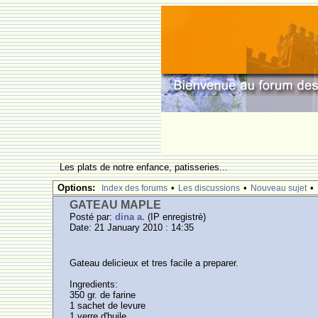
Les plats de notre enfance, patisseries...
Options:
•
•
•
Index des forums
Les discussions
Nouveau sujet
GATEAU MAPLE
Posté par:
dina a.
(IP enregistrè)
Date: 21 January 2010 : 14:35
Gateau delicieux et tres facile a preparer.
Ingredients:
350 gr. de farine
1 sachet de levure
1 verre d'huile