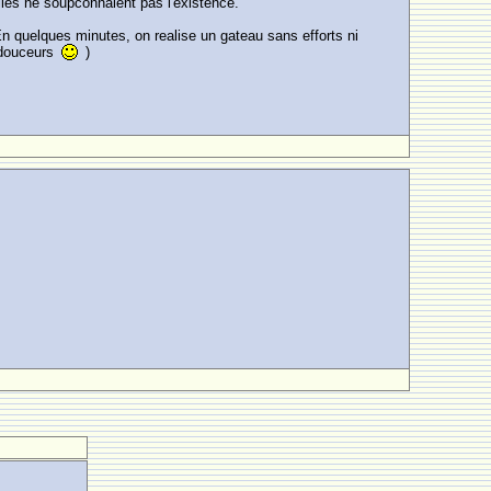
lles ne soupconnaient pas l'existence.
 En quelques minutes, on realise un gateau sans efforts ni
s douceurs
)