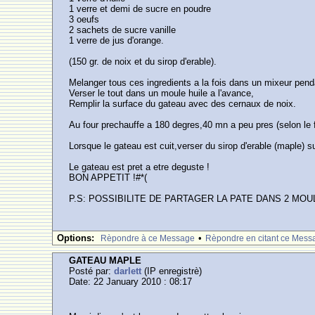
1 verre et demi de sucre en poudre
3 oeufs
2 sachets de sucre vanille
1 verre de jus d'orange.
(150 gr. de noix et du sirop d'erable).
Melanger tous ces ingredients a la fois dans un mixeur penda
Verser le tout dans un moule huile a l'avance,
Remplir la surface du gateau avec des cernaux de noix.
Au four prechauffe a 180 degres,40 mn a peu pres (selon le 
Lorsque le gateau est cuit,verser du sirop d'erable (maple) s
Le gateau est pret a etre deguste !
BON APPETIT !#*(
P.S: POSSIBILITE DE PARTAGER LA PATE DANS 2 MO
Options:
•
Rèpondre à ce Message
Rèpondre en citant ce Mess
GATEAU MAPLE
Posté par:
darlett
(IP enregistrè)
Date: 22 January 2010 : 08:17