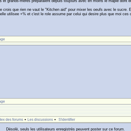
es et grands-meres preparaient depuis toujours avec en moins le maple dont e
je crois que rien ne vaut le "Kitchen aid" pour mixer les oeufs avec le sucre.
selle utilisee +% et c'est le role assume par celui qui desire plus que moi ce
age
age
•
•
dex des forums
Les discussions
S'identifier
Dèsolè, seuls les utilisateurs enregistrès peuvent poster sur ce forum.