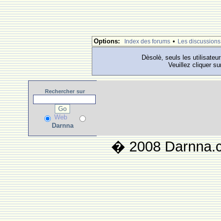
Options:
•
Index des forums
Les discussions
Dèsolè, seuls les utilisateu
Veuillez cliquer su
Rechercher
sur
Web
Darnna
� 2008 Darnna.co