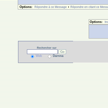
Options:
•
Rèpondre à ce Message
Rèpondre en citant ce Mess
Options:
In
Rechercher
sur
Web
Darnna