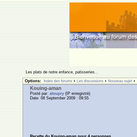
Les plats de notre enfance, patisseries...
Options:
•
•
•
Index des forums
Les discussions
Nouveau sujet
Kouing-aman
Posté par:
atoupry
(IP enregistrè)
Date: 08 September 2009 : 09:55
Recette du Kouing-aman pour 4 personnes