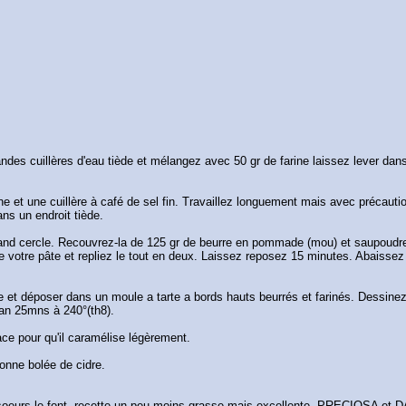
ndes cuillères d'eau tiède et mélangez avec 50 gr de farine laissez lever da
ine et une cuillère à café de sel fin. Travaillez longuement mais avec précau
ns un endroit tiède.
grand cercle. Recouvrez-la de 125 gr de beurre en pommade (mou) et saupoudre
t de votre pâte et repliez le tout en deux. Laissez reposez 15 minutes. Abais
 et déposer dans un moule a tarte a bords hauts beurrés et farinés. Dessine
an 25mns à 240°(th8).
ace pour qu'il caramélise légèrement.
nne bolée de cidre.
es-soeurs le font, recette un peu moins grasse mais excellente. PRECIOSA et