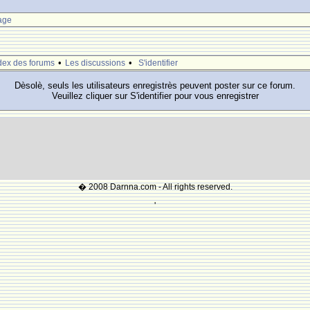
age
•
•
dex des forums
Les discussions
S'identifier
Dèsolè, seuls les utilisateurs enregistrès peuvent poster sur ce forum.
Veuillez cliquer sur S'identifier pour vous enregistrer
� 2008 Darnna.com - All rights reserved.
'