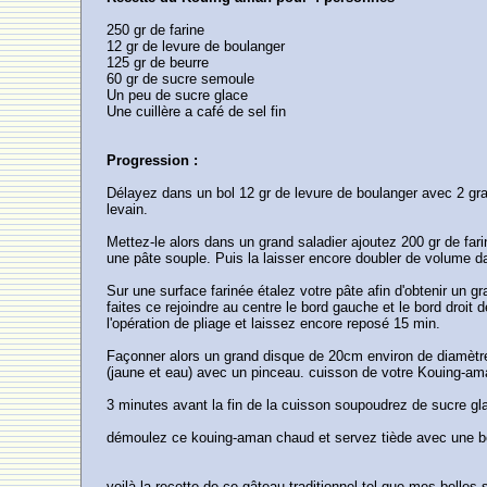
250 gr de farine
12 gr de levure de boulanger
125 gr de beurre
60 gr de sucre semoule
Un peu de sucre glace
Une cuillère a café de sel fin
Progression :
Délayez dans un bol 12 gr de levure de boulanger avec 2 gra
levain.
Mettez-le alors dans un grand saladier ajoutez 200 gr de far
une pâte souple. Puis la laisser encore doubler de volume da
Sur une surface farinée étalez votre pâte afin d'obtenir un 
faites ce rejoindre au centre le bord gauche et le bord droi
l'opération de pliage et laissez encore reposé 15 min.
Façonner alors un grand disque de 20cm environ de diamètre
(jaune et eau) avec un pinceau. cuisson de votre Kouing-am
3 minutes avant la fin de la cuisson soupoudrez de sucre gl
démoulez ce kouing-aman chaud et servez tiède avec une bo
voilà la recette de ce gâteau traditionnel tel que mes bell