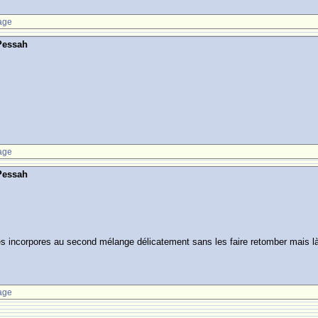
age
Pessah
age
Pessah
es incorpores au second mélange délicatement sans les faire retomber mais là
age