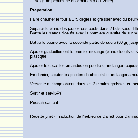
- 160 gr. de pepites de chocolat chips (1 verre)
Preparation
Faire chauffer le four a 175 degres et graisser avec du beur
Separer le blanc des jaunes des oeufs dans 2 bols secs diff
Battre les blancs d'oeufs avec la premiere quantite de sucre
Battre le beurre avec la seconde partie de sucre (50 gr) jusq
Ajouter graduellement le premier melange (blanc d'oeufs et
plastique.
Ajouter le coco, les amandes en poudre et melanger toujour
En dernier, ajouter les pepites de chocolat et melanger a no
Verser le melange obtenu dans les 2 moules graisses et mett
Sortir et servir.#*(
Pessah sameah
Recette ynet - Traduction de l'hebreu de Darlett pour Darnn