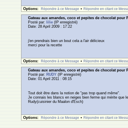
Options:
•
Rèpondre à ce Message
Rèpondre en citant ce Mess
Gateau aux amandes, coco et pepites de chocolat pour 
Posté par:
lilie
(IP enregistrè)
Date: 28 April 2009 : 17:22
j'en prendrais bien un bout cela a l'air délicieux
merci pour la recette
Options:
•
Rèpondre à ce Message
Rèpondre en citant ce Mess
Gateau aux amandes, coco et pepites de chocolat pour 
Posté par:
RUDY
(IP enregistrè)
Date: 01 April 2011 : 08:15
Tout doit être dans la notion de "pas trop quand même".
Je connais les blancs en neiges bien ferme qui mérite que l
Rudy(cuisinier du Maalon d'Esch)
Options:
•
Rèpondre à ce Message
Rèpondre en citant ce Mess