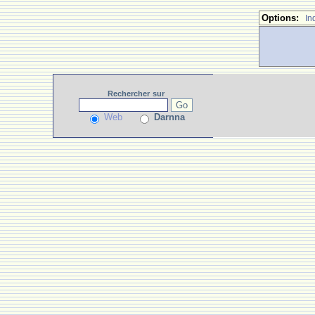
Options:
In
Rechercher
sur
Web
Darnna