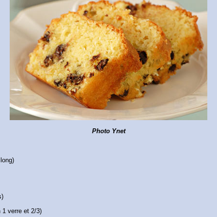
Photo Ynet
long)
s)
1 verre et 2/3)