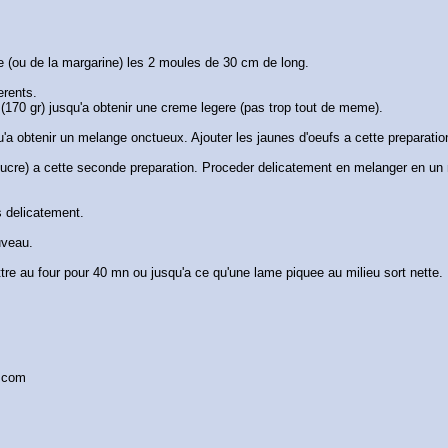
re (ou de la margarine) les 2 moules de 30 cm de long.
erents.
 (170 gr) jusqu'a obtenir une creme legere (pas trop tout de meme).
u'a obtenir un melange onctueux. Ajouter les jaunes d'oeufs a cette preparatio
 sucre) a cette seconde preparation. Proceder delicatement en melanger en u
s delicatement.
uveau.
re au four pour 40 mn ou jusqu'a ce qu'une lame piquee au milieu sort nette.
a.com