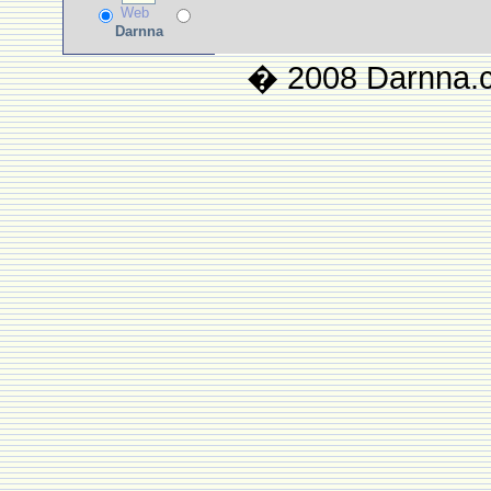
Web
Darnna
� 2008 Darnna.co