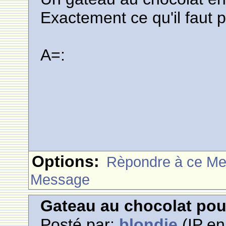
Exactement ce qu'il faut 
A=:
Options:
Rèpondre à ce M
Message
Gateau au chocolat po
Posté par:
blondie
(IP en