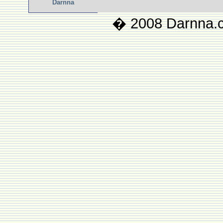
Darnna
� 2008 Darnna.co