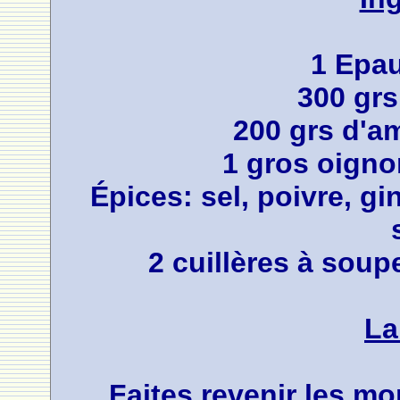
1 Epa
300 gr
200 grs d'
1 gros oigno
Épices: sel, poivre, g
2 cuillères à soup
La
Faites revenir les m